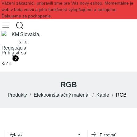
Vážení zákazníci, pripravili sme pre Vás nový eshop. Momentálne je
web v beta verzii a jeho funkčnosť vylepšujeme a testujeme.
Ďakujeme za pochopenie.
Registrácia
Prihlásiť sa
0
Košík
RGB
Produkty
Elektroinštalačný materiál
Káble
RGB

Vybrať
Filtrovať