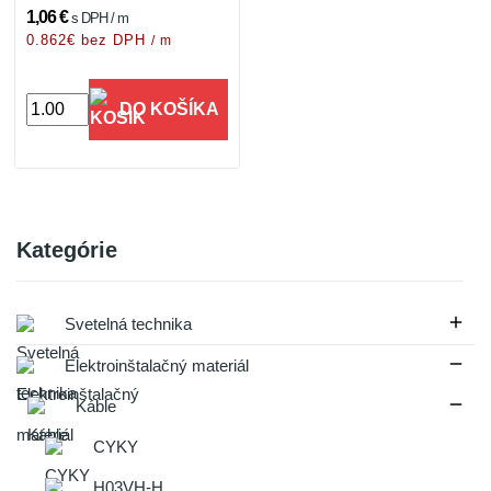
1,06 €
s DPH / m
0.862€ bez DPH
/ m
DO KOŠÍKA
Kategórie

Svetelná technika

Elektroinštalačný materiál

Káble
CYKY
H03VH-H