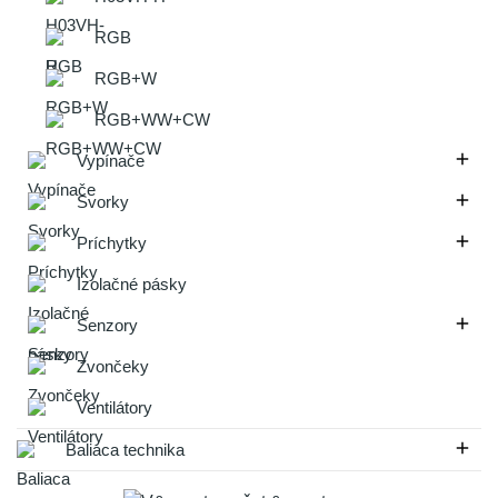
RGB
RGB+W
RGB+WW+CW

Vypínače

Svorky

Príchytky
Izolačné pásky

Senzory
Zvončeky
Ventilátory

Baliaca technika