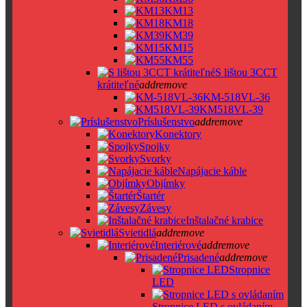
KM13
KM18
KM39
KM15
KM55
S lištou 3CCT
krátiteľné
add
remove
KM-518VL-36
KM518VL-39
Príslušenstvo
add
remove
Konektory
Spojky
Svorky
Napájacie káble
Objímky
Štartér
Závesy
Inštalačné krabice
Svietidlá
add
remove
Interiérové
add
remove
Prisadené
add
remove
Stropnice
LED
Stropnice LED s ovládaním