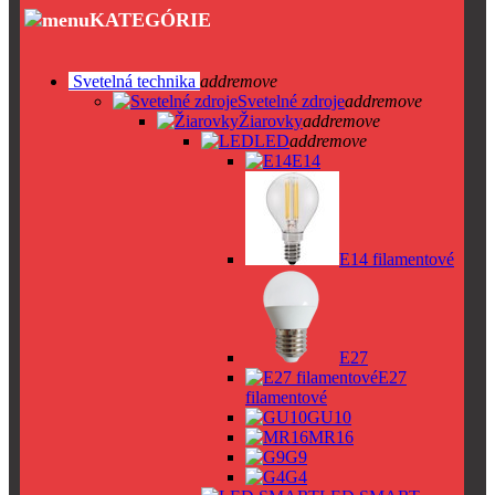
KATEGÓRIE
Svetelná technika
add
remove
Svetelné zdroje
add
remove
Žiarovky
add
remove
LED
add
remove
E14
E14 filamentové
E27
E27
filamentové
GU10
MR16
G9
G4