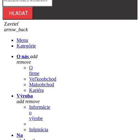
HĽADAŤ
Zavrieť
arrow_back
Menu
Kategórie
O nás
add
remove
O
firme
Veľkoobchod
Maloobchod
Kariéra
Výroba
add
remove
Informácie
o
výrobe
Inšpirácia
Na