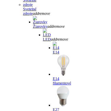
Svetelné
zdroje
add
remove
Žiarovky
add
remove
LED
add
remove
E14
E14
filamentové
E27