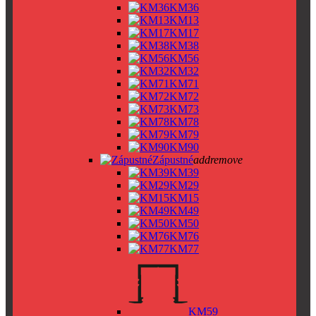
KM36
KM13
KM17
KM38
KM56
KM32
KM71
KM72
KM73
KM78
KM79
KM90
Zápustné
add
remove
KM39
KM29
KM15
KM49
KM50
KM76
KM77
KM59