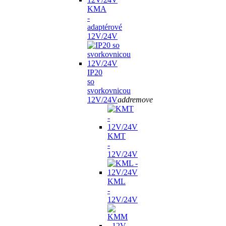
KMA
-
adaptérové
12V/24V
IP20
so
svorkovnicou
12V/24V
add
remove
KMT
-
12V/24V
KML
-
12V/24V