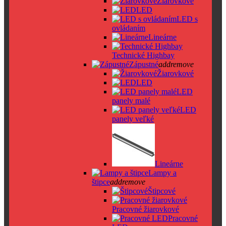
Žiarovkové
LED
LED s
ovládaním
Lineárne
Technické Highbay
Zápustné
add
remove
Žiarovkové
LED
LED
panely malé
LED
panely veľké
Lineárne
Lampy a
štipce
add
remove
Štipcové
Pracovné žiarovkové
Pracovné