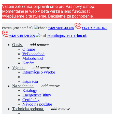
Vážení zákazníci, pripravili sme pre Vás nový eshop.
Momentálne je web v beta verzii a jeho funkčnosť
vylepšujeme a testujeme. Ďakujeme za pochopenie.
Potrebujete pomôcť?
+421
908 040 455
+421
905 349 023
+421
948 728 709
svietidla@
svietidla-km.sk
O nás
add
remove
O firme
Veľkoobchod
Maloobchod
Kariéra
Výroba
add
remove
Informácie o výrobe
Inšpirácia
Na stiahnutie
add
remove
Katalógy
Energetické štítky
Certifikáty
Návod na použitie
Technická podpora
add
remove