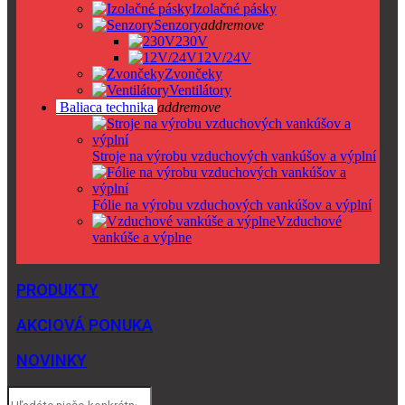
Izolačné pásky
Senzory
add
remove
230V
12V/24V
Zvončeky
Ventilátory
Baliaca technika
add
remove
Stroje na výrobu vzduchových vankúšov a výplní
Fólie na výrobu vzduchových vankúšov a výplní
Vzduchové
vankúše a výplne
PRODUKTY
AKCIOVÁ PONUKA
NOVINKY