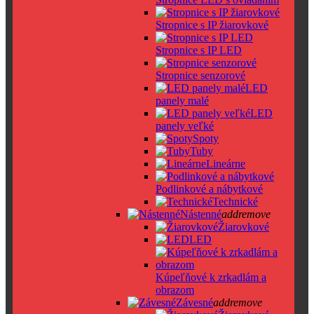
Stropnice s IP žiarovkové
Stropnice s IP LED
Stropnice senzorové
LED
panely malé
LED
panely veľké
Spoty
Tuby
Lineárne
Podlinkové a nábytkové
Technické
Nástenné
add
remove
Žiarovkové
LED
Kúpeľňové k zrkadlám a
obrazom
Závesné
add
remove