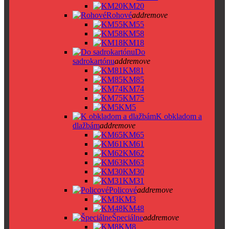
KM20
Rohové
add
remove
KM55
KM58
KM18
Do
sadrokartónu
add
remove
KM81
KM85
KM74
KM75
KM5
K obkladom a
dlažbám
add
remove
KM65
KM61
KM62
KM63
KM30
KM31
Policové
add
remove
KM3
KM48
Špeciálne
add
remove
KM8