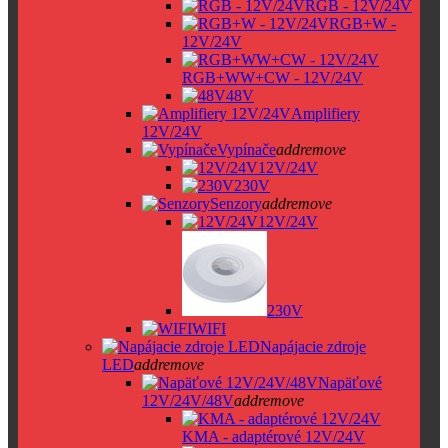
RGB - 12V/24V
RGB+W -
12V/24V
RGB+WW+CW - 12V/24V
48V
Amplifiery
12V/24V
Vypínače
add
remove
12V/24V
230V
Senzory
add
remove
12V/24V
230V
WIFI
Napájacie zdroje
LED
add
remove
Napäťové
12V/24V/48V
add
remove
KMA - adaptérové 12V/24V