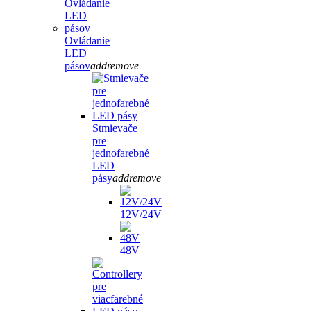
Ovládanie
LED
pásov
add
remove
Stmievače
pre
jednofarebné
LED
pásy
add
remove
12V/24V
48V