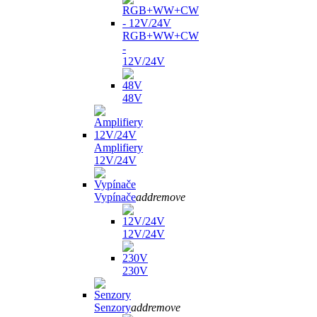
RGB+WW+CW
-
12V/24V
48V
Amplifiery
12V/24V
Vypínače
add
remove
12V/24V
230V
Senzory
add
remove