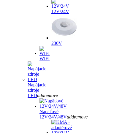
12V/24V
230V
WIFI
Napájacie
zdroje
LED
add
remove
Napäťové
12V/24V/48V
add
remove