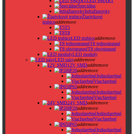
LED SMART
Špeciálne
Infražiarovky
Žiarivkové
trubice
add
remove
T5
T8
LED trubice
add
remove
T8 jednostranné
T8 obojstranné
LED moduly
LED pásy
add
remove
12V SMD
add
remove
IP20
add
remove
Jednofarebné
Viacfarebné
IP65
add
remove
Jednofarebné
Viacfarebné
24V SMD
add
remove
IP20
add
remove
Jednofarebné
Viacfarebné
IP65
add
remove
Jednofarebné