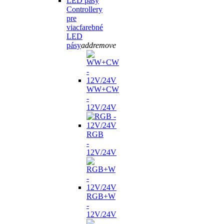
Controllery
pre
viacfarebné
LED
pásy
add
remove
WW+CW
-
12V/24V
RGB
-
12V/24V
RGB+W
-
12V/24V