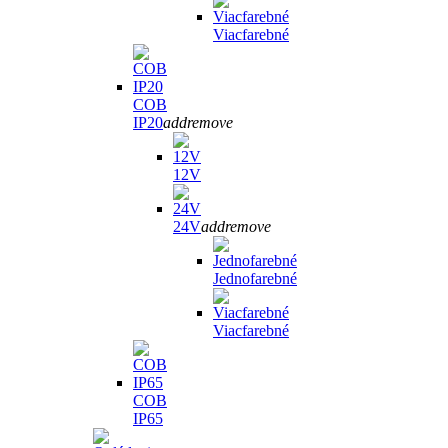
Viacfarebné
COB
IP20
add
remove
12V
24V
add
remove
Jednofarebné
Viacfarebné
COB
IP65