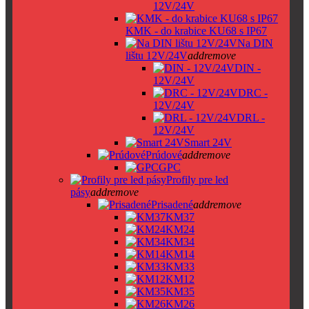
12V/24V
KMK - do krabice KU68 s IP67
Na DIN
lištu 12V/24V
add
remove
DIN -
12V/24V
DRC -
12V/24V
DRL -
12V/24V
Smart 24V
Prúdové
add
remove
GPC
Profily pre led
pásy
add
remove
Prisadené
add
remove
KM37
KM24
KM34
KM14
KM33
KM12
KM35
KM26