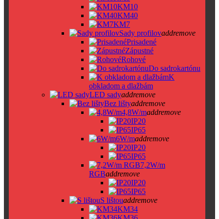
KM10
KM40
KM7
Sady profilov
add
remove
Prisadené
Zápustné
Rohové
Do sadrokartónu
K
obkladom a dlažbám
LED sady
add
remove
Bez lišty
add
remove
4,8W/m
add
remove
IP20
IP65
6W/m
add
remove
IP20
IP65
7,2W/m
RGB
add
remove
IP20
IP65
S lištou
add
remove
KM34
KM36