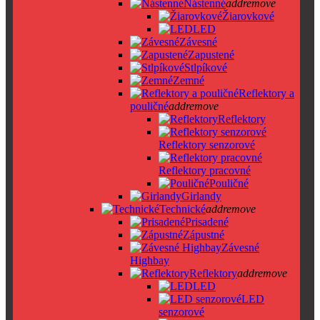
Nástenné
add
remove
Žiarovkové
LED
Závesné
Zapustené
Stlpíkové
Zemné
Reflektory a
pouličné
add
remove
Reflektory
Reflektory senzorové
Reflektory pracovné
Pouličné
Girlandy
Technické
add
remove
Prisadené
Zápustné
Závesné
Highbay
Reflektory
add
remove
LED
LED
senzorové