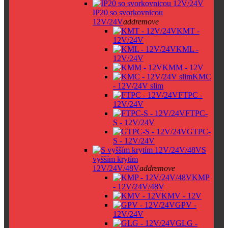
IP20 so svorkovnicou
12V/24V
add
remove
KMT -
12V/24V
KML -
12V/24V
KMM - 12V
KMC
- 12V/24V slim
FTPC -
12V/24V
FTPC-
S - 12V/24V
GTPC-
S - 12V/24V
S
vyšším krytím
12V/24V/48V
add
remove
KMP
- 12V/24V/48V
KMV - 12V
GPV -
12V/24V
GLG -