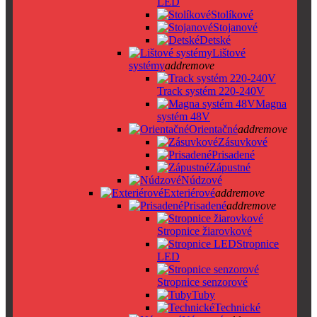
LED
Stolíkové
Stojanové
Detské
Lištové
systémy
add
remove
Track systém 220-240V
Magna
systém 48V
Orientačné
add
remove
Zásuvkové
Prisadené
Zápustné
Núdzové
Exteriérové
add
remove
Prisadené
add
remove
Stropnice žiarovkové
Stropnice
LED
Stropnice senzorové
Tuby
Technické