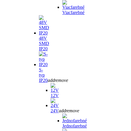
Viacfarebné
48V
SMD
IP20
S-
typ
IP20
add
remove
12V
24V
add
remove
Jednofarebné