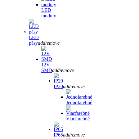
LED
moduly
LED
pásy
add
remove
12V
SMD
add
remove
IP20
add
remove
Jednofarebné
Viacfarebné
IP65
add
remove