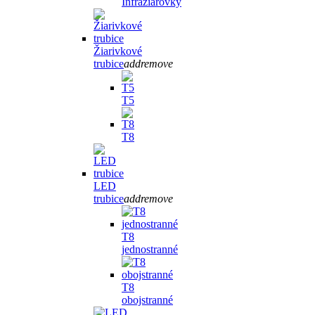
Infražiarovky
Žiarivkové
trubice
add
remove
T5
T8
LED
trubice
add
remove
T8
jednostranné
T8
obojstranné