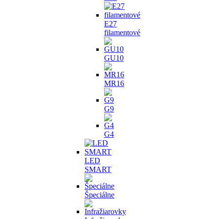
E27
filamentové
GU10
MR16
G9
G4
LED
SMART
Špeciálne