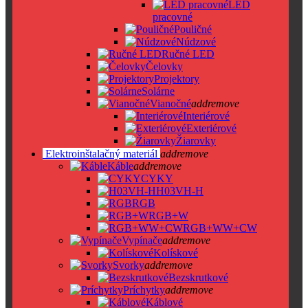
LED
pracovné
Pouličné
Núdzové
Ručné LED
Čelovky
Projektory
Solárne
Vianočné
add
remove
Interiérové
Exteriérové
Žiarovky
Elektroinštalačný materiál
add
remove
Káble
add
remove
CYKY
H03VH-H
RGB
RGB+W
RGB+WW+CW
Vypínače
add
remove
Kolískové
Svorky
add
remove
Bezskrutkové
Príchytky
add
remove
Káblové