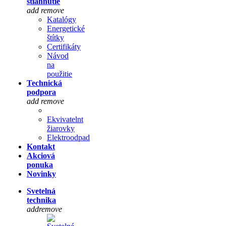
stiahnutie
add
remove
Katalógy
Energetické
štítky
Certifikáty
Návod
na
použitie
Technická
podpora
add
remove
Ekvivatelnt
žiarovky
Elektroodpad
Kontakt
Akciová
ponuka
Novinky
Svetelná
technika
add
remove