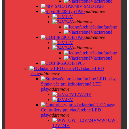
Viacfarebné
48V SMD IP20
S-typ IP20
add
remove
12V
24V
add
remove
Jednofarebné
Viacfarebné
COB IP20
add
remove
12V
24V
add
remove
Jednofarebné
Viacfarebné
COB IP65
Ovládanie LED
pásov
add
remove
Stmievače pre jednofarebné LED
pásy
add
remove
12V/24V
48V
Controllery pre viacfarebné LED
pásy
add
remove
WW+CW -
12V/24V