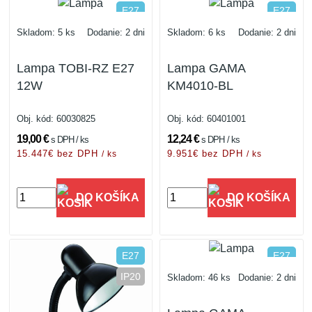
E27
E27
IP20
IP20
Skladom: 5 ks
Dodanie: 2 dni
Skladom: 6 ks
Dodanie: 2 dni
Lampa TOBI-RZ E27
Lampa GAMA
12W
KM4010-BL
Obj. kód:
60030825
Obj. kód:
60401001
19,00 €
12,24 €
s DPH / ks
s DPH / ks
15.447€ bez DPH
9.951€ bez DPH
/ ks
/ ks
DO KOŠÍKA
DO KOŠÍKA
E27
E27
IP20
IP20
Skladom: 46 ks
Dodanie: 2 dni