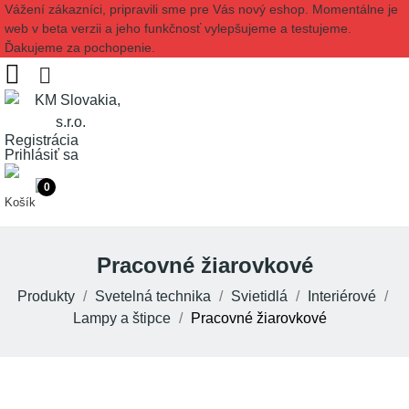
Vážení zákazníci, pripravili sme pre Vás nový eshop. Momentálne je
web v beta verzii a jeho funkčnosť vylepšujeme a testujeme.
Ďakujeme za pochopenie.
Registrácia
Prihlásiť sa
0
Košík
Pracovné žiarovkové
Produkty
Svetelná technika
Svietidlá
Interiérové
Lampy a štipce
Pracovné žiarovkové