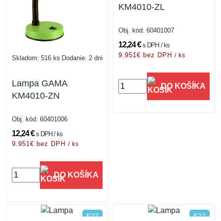
KM4010-ZL
Obj. kód:
60401007
12,24 €
s DPH / ks
9.951€ bez DPH
/ ks
Skladom: 516 ks
Dodanie: 2 dni
Lampa GAMA
DO KOŠÍKA
KM4010-ZN
Obj. kód:
60401006
12,24 €
s DPH / ks
9.951€ bez DPH
/ ks
DO KOŠÍKA
E27
E27