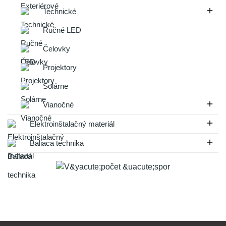

Technické
Ručné LED
Čelovky
Projektory
Solárne

Vianočné

Elektroinštalačný materiál

Baliaca technika