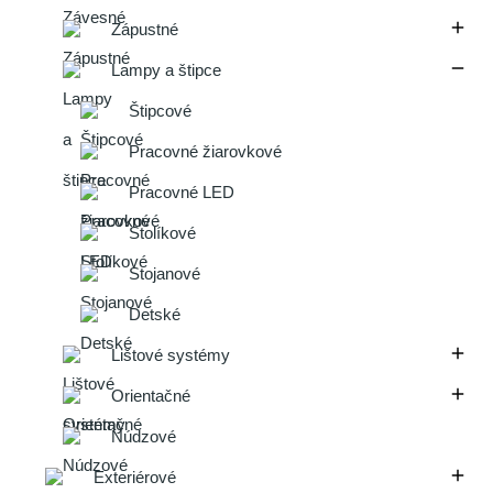

Zápustné

Lampy a štipce
Štipcové
Pracovné žiarovkové
Pracovné LED
Stolíkové
Stojanové
Detské

Lištové systémy

Orientačné
Núdzové

Exteriérové