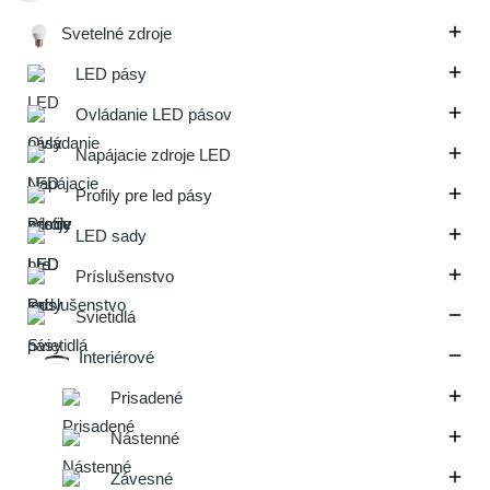

Svetelné zdroje

LED pásy

Ovládanie LED pásov

Napájacie zdroje LED

Profily pre led pásy

LED sady

Príslušenstvo

Svietidlá

Interiérové

Prisadené

Nástenné

Závesné