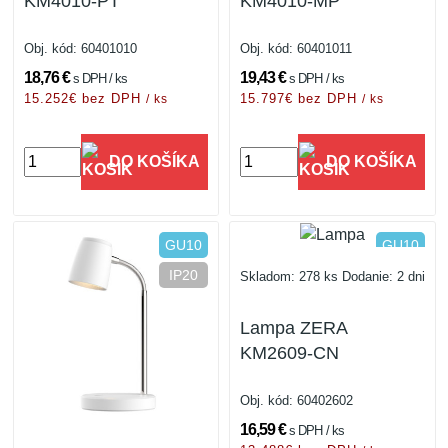
KM4010-PT
KM4010-MP
Obj. kód:
60401010
Obj. kód:
60401011
18,76 €
19,43 €
s DPH / ks
s DPH / ks
15.252€ bez DPH
15.797€ bez DPH
/ ks
/ ks
DO KOŠÍKA
DO KOŠÍKA
GU10
GU10
IP20
IP20
Skladom: 278 ks
Dodanie: 2 dni
Lampa ZERA
KM2609-CN
Obj. kód:
60402602
16,59 €
s DPH / ks