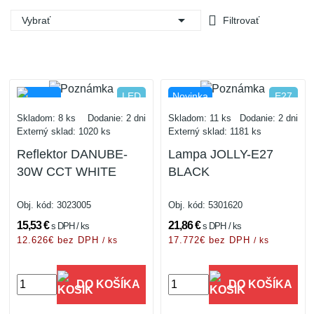

Vybrať
Filtrovať
3xCCT nastaviteľná
LED
Novinka
E27
IP66
IP20
Skladom: 8 ks
Dodanie: 2 dni
Skladom: 11 ks
Dodanie: 2 dni
Externý sklad: 1020 ks
Externý sklad: 1181 ks
Reflektor DANUBE-
Lampa JOLLY-E27
Novinka
30W CCT WHITE
BLACK
Obj. kód:
3023005
Obj. kód:
5301620
15,53 €
21,86 €
s DPH / ks
s DPH / ks
12.626€ bez DPH
17.772€ bez DPH
/ ks
/ ks
DO KOŠÍKA
DO KOŠÍKA