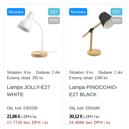
Novinka
E27
Novinka
E27
IP20
IP20
Skladom: 9 ks
Dodanie: 2 dni
Skladom: 6 ks
Dodanie: 2 dni
Externý sklad: 292 ks
Externý sklad: 1340 ks
Lampa JOLLY-E27
Lampa PINOCCHIO-
WHITE
E27 BLACK
Obj. kód:
5301630
Obj. kód:
5301640
21,86 €
30,12 €
s DPH / ks
s DPH / ks
17.772€ bez DPH
24.488€ bez DPH
/ ks
/ ks