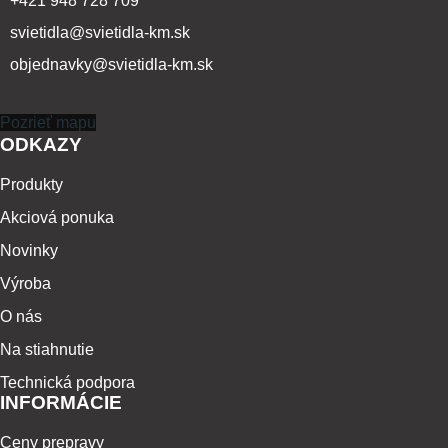
+421 948 728 709
svietidla@svietidla-km.sk
objednavky@svietidla-km.sk
Pozrieť mapu
ODKAZY
Produkty
Akciová ponuka
Novinky
Výroba
O nás
Na stiahnutie
Technická podpora
INFORMÁCIE
Ceny prepravy