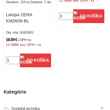
13.488€ bez DPH
/ ks
Skladom: 224 ks
Dodanie: 2 dni
Lampa ZERA
DO KOŠÍKA
KM2609-BL
Obj. kód:
60402601
16,59 €
s DPH / ks
13.488€ bez DPH
/ ks
DO KOŠÍKA
Kategórie

Svetelná technika