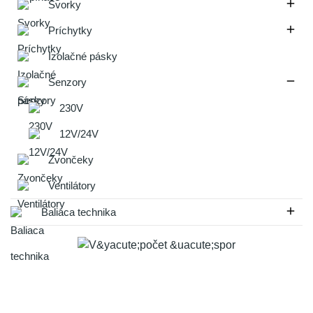

Svorky

Príchytky
Izolačné pásky

Senzory
230V
12V/24V
Zvončeky
Ventilátory

Baliaca technika