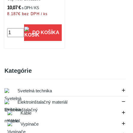
10,07 €
s DPH / KS
8.187€ bez DPH
/ ks
DO KOŠÍKA
Kategórie

Svetelná technika

Elektroinštalačný materiál

Káble

Vypínače