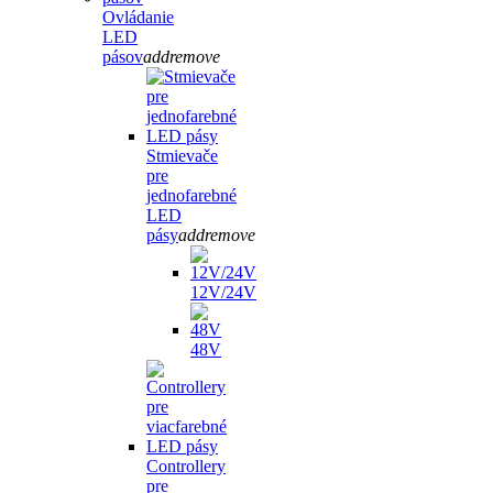
Ovládanie
LED
pásov
add
remove
Stmievače
pre
jednofarebné
LED
pásy
add
remove
12V/24V
48V
Controllery
pre