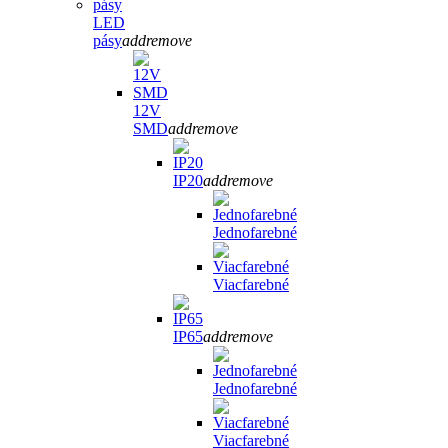
LED
pásy
add
remove
12V
SMD
add
remove
IP20
add
remove
Jednofarebné
Viacfarebné
IP65
add
remove
Jednofarebné
Viacfarebné