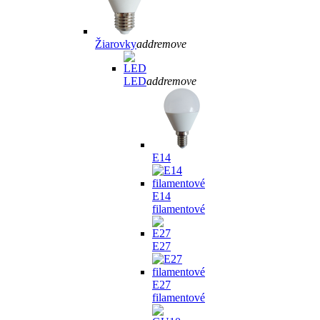
Žiarovky
add
remove
LED
add
remove
E14
E14
filamentové
E27
E27
filamentové