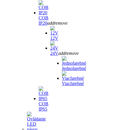
COB
IP20
add
remove
12V
24V
add
remove
Jednofarebné
Viacfarebné
COB
IP65