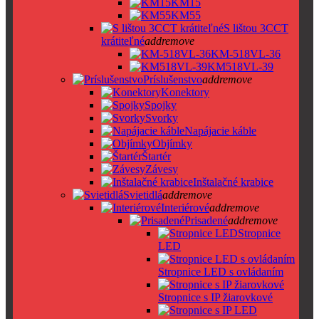
KM15
KM55
S lištou 3CCT
krátiteľné
add
remove
KM-518VL-36
KM518VL-39
Príslušenstvo
add
remove
Konektory
Spojky
Svorky
Napájacie káble
Objímky
Štartér
Závesy
Inštalačné krabice
Svietidlá
add
remove
Interiérové
add
remove
Prisadené
add
remove
Stropnice
LED
Stropnice LED s ovládaním
Stropnice s IP žiarovkové