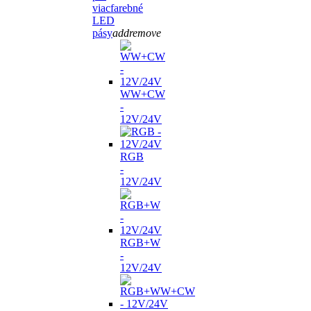
viacfarebné
LED
pásy
add
remove
WW+CW
-
12V/24V
RGB
-
12V/24V
RGB+W
-
12V/24V