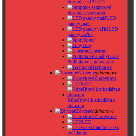
Stropnice s IP LED
Stropnice senzorové
LED
panely malé
LED
panely veľké
Spoty
Tuby
Lineárne
Podlinkové a nábytkové
Technické
Nástenné
add
remove
Žiarovkové
LED
Kúpeľňové k zrkadlám a
obrazom
Závesné
add
remove
Žiarovkové
LED
LED s
ovládaním