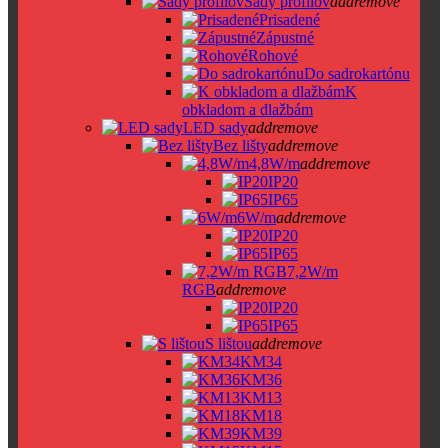
Sady profilov
add
remove
Prisadené
Zápustné
Rohové
Do sadrokartónu
K
obkladom a dlažbám
LED sady
add
remove
Bez lišty
add
remove
4,8W/m
add
remove
IP20
IP65
6W/m
add
remove
IP20
IP65
7,2W/m
RGB
add
remove
IP20
IP65
S lištou
add
remove
KM34
KM36
KM13
KM18
KM39