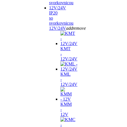
IP20
so
svorkovnicou
12V/24V
add
remove
KMT
-
12V/24V
KML
-
12V/24V
KMM
-
12V