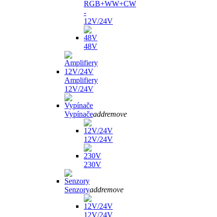
RGB+WW+CW
-
12V/24V
48V
Amplifiery
12V/24V
Vypínače
add
remove
12V/24V
230V
Senzory
add
remove
12V/24V