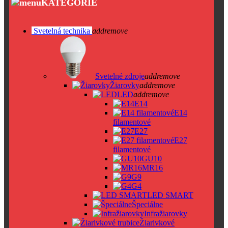
KATEGÓRIE
Svetelná technika
add
remove
Svetelné zdroje
add
remove
Žiarovky
add
remove
LED
add
remove
E14
E14
filamentové
E27
E27
filamentové
GU10
MR16
G9
G4
LED SMART
Špeciálne
Infražiarovky
Žiarivkové