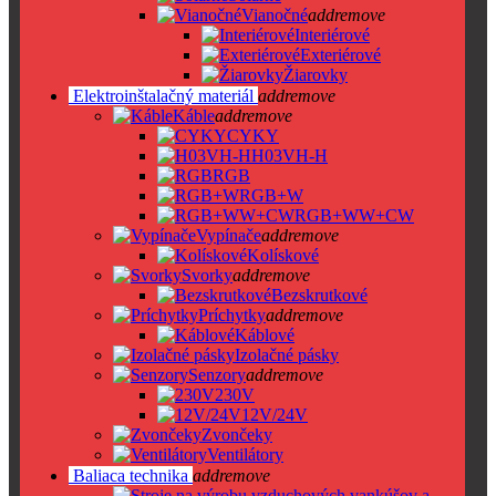
Vianočné
add
remove
Interiérové
Exteriérové
Žiarovky
Elektroinštalačný materiál
add
remove
Káble
add
remove
CYKY
H03VH-H
RGB
RGB+W
RGB+WW+CW
Vypínače
add
remove
Kolískové
Svorky
add
remove
Bezskrutkové
Príchytky
add
remove
Káblové
Izolačné pásky
Senzory
add
remove
230V
12V/24V
Zvončeky
Ventilátory
Baliaca technika
add
remove