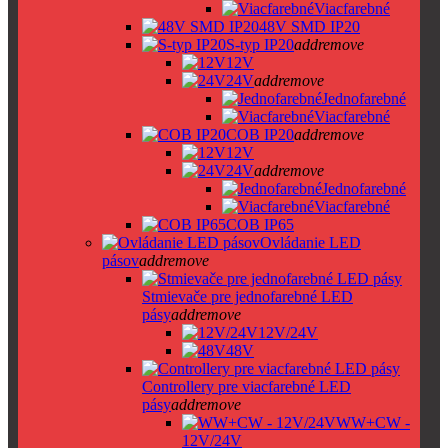
Viacfarebné
48V SMD IP20
S-typ IP20
add
remove
12V
24V
add
remove
Jednofarebné
Viacfarebné
COB IP20
add
remove
12V
24V
add
remove
Jednofarebné
Viacfarebné
COB IP65
Ovládanie LED
pásov
add
remove
Stmievače pre jednofarebné LED
pásy
add
remove
12V/24V
48V
Controllery pre viacfarebné LED
pásy
add
remove
WW+CW -
12V/24V