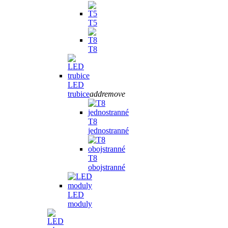
T5
T8
LED
trubice
add
remove
T8
jednostranné
T8
obojstranné
LED
moduly