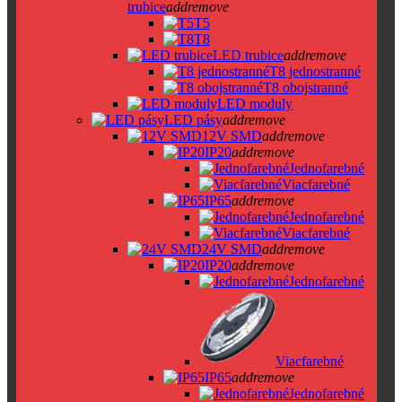
trubice
add
remove
T5
T8
LED trubice
add
remove
T8 jednostranné
T8 obojstranné
LED moduly
LED pásy
add
remove
12V SMD
add
remove
IP20
add
remove
Jednofarebné
Viacfarebné
IP65
add
remove
Jednofarebné
Viacfarebné
24V SMD
add
remove
IP20
add
remove
Jednofarebné
Viacfarebné
IP65
add
remove
Jednofarebné