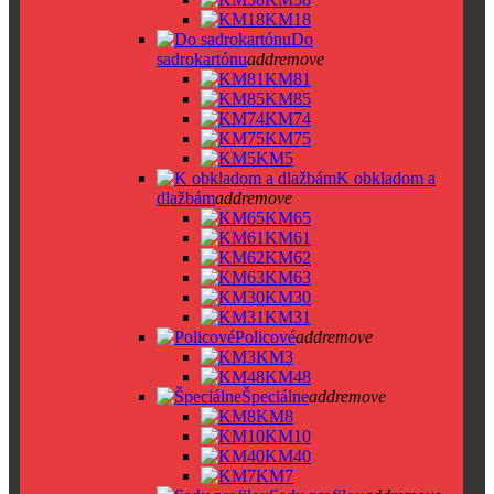
KM18
Do
sadrokartónu
add
remove
KM81
KM85
KM74
KM75
KM5
K obkladom a
dlažbám
add
remove
KM65
KM61
KM62
KM63
KM30
KM31
Policové
add
remove
KM3
KM48
Špeciálne
add
remove
KM8
KM10
KM40
KM7