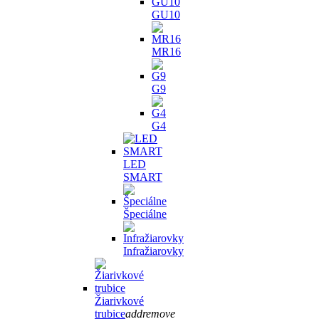
GU10
MR16
G9
G4
LED
SMART
Špeciálne
Infražiarovky
Žiarivkové
trubice
add
remove