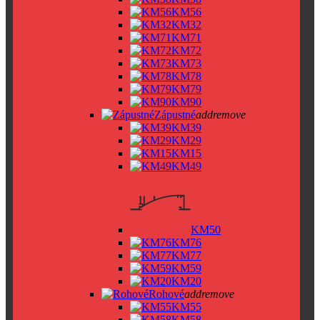
KM56
KM32
KM71
KM72
KM73
KM78
KM79
KM90
Zápustné
add
remove
KM39
KM29
KM15
KM49
KM50
KM76
KM77
KM59
KM20
Rohové
add
remove
KM55
KM58