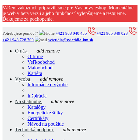
Vážení zákazníci, pripravili sme pre Vás nový eshop. Momentálne
je web v beta verzii a jeho funkčnosť vylepšujeme a testujeme.
Ďakujeme za pochopenie.
Potrebujete pomôcť?
+421
908 040 455
+421
905 349 023
+421
948 728 709
svietidla@
svietidla-km.sk
O nás
add
remove
O firme
Veľkoobchod
Maloobchod
Kariéra
Výroba
add
remove
Informácie o výrobe
Inšpirácia
Na stiahnutie
add
remove
Katalógy
Energetické štítky
Certifikáty
Návod na použitie
Technická podpora
add
remove