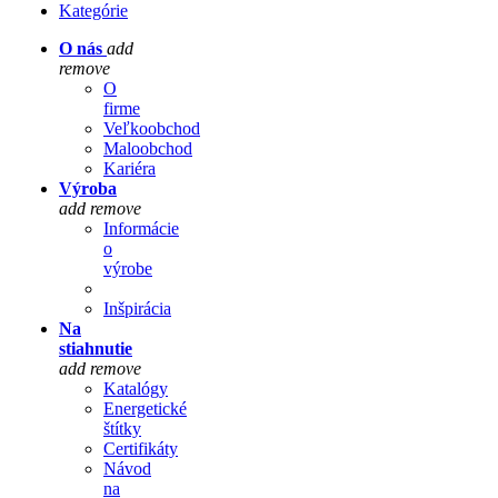
Kategórie
O nás
add
remove
O
firme
Veľkoobchod
Maloobchod
Kariéra
Výroba
add
remove
Informácie
o
výrobe
Inšpirácia
Na
stiahnutie
add
remove
Katalógy
Energetické
štítky
Certifikáty
Návod
na