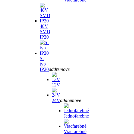
48V
SMD
IP20
S-
typ
IP20
add
remove
12V
24V
add
remove
Jednofarebné
Viacfarebné