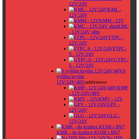
12V/24V
KML -
12V/24V
KMM - 12V
KMC
- 12V/24V slim
FTPC -
12V/24V
FTPC-
S - 12V/24V
GTPC-
S - 12V/24V
S
vyšším krytím
12V/24V/48V
add
remove
KMP
- 12V/24V/48V
KMV - 12V
GPV -
12V/24V
GLG -
12V/24V
KMK - do krabice KU68 s IP67
Na DIN