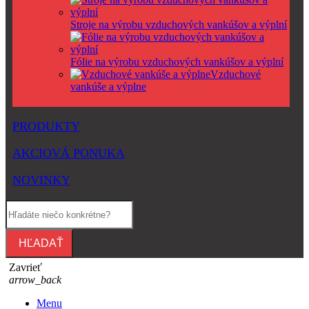
Stroje na výrobu vzduchových vankúšov a výplní
Fólie na výrobu vzduchových vankúšov a výplní
Vzduchové
vankúše a výplne
PRODUKTY
AKCIOVÁ PONUKA
NOVINKY
HĽADAŤ
Zavrieť
arrow_back
Menu