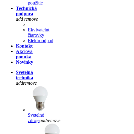
použitie
Technická
podpora
add
remove
Ekvivatelnt
žiarovky
Elektroodpad
Kontakt
Akciová
ponuka
Novinky
Svetelná
technika
add
remove
Svetelné
zdroje
add
remove