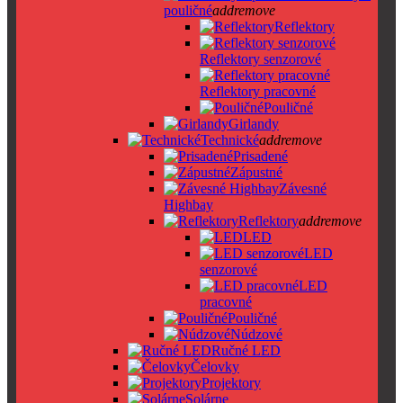
pouličné
add
remove
Reflektory
Reflektory senzorové
Reflektory pracovné
Pouličné
Girlandy
Technické
add
remove
Prisadené
Zápustné
Závesné
Highbay
Reflektory
add
remove
LED
LED
senzorové
LED
pracovné
Pouličné
Núdzové
Ručné LED
Čelovky
Projektory
Solárne