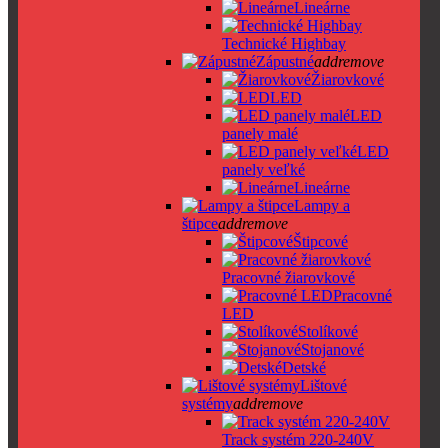
Lineárne
Technické Highbay
Zápustné
add
remove
Žiarovkové
LED
LED
panely malé
LED
panely veľké
Lineárne
Lampy a
štipce
add
remove
Štipcové
Pracovné žiarovkové
Pracovné
LED
Stolíkové
Stojanové
Detské
Lištové
systémy
add
remove
Track systém 220-240V