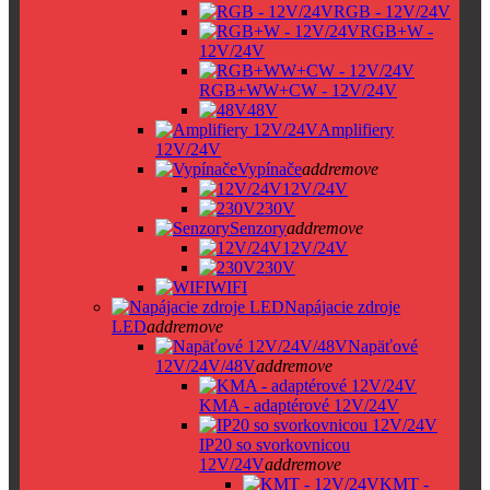
RGB - 12V/24V
RGB+W -
12V/24V
RGB+WW+CW - 12V/24V
48V
Amplifiery
12V/24V
Vypínače
add
remove
12V/24V
230V
Senzory
add
remove
12V/24V
230V
WIFI
Napájacie zdroje
LED
add
remove
Napäťové
12V/24V/48V
add
remove
KMA - adaptérové 12V/24V
IP20 so svorkovnicou
12V/24V
add
remove
KMT -