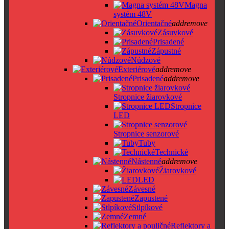
Magna
systém 48V
Orientačné
add
remove
Zásuvkové
Prisadené
Zápustné
Núdzové
Exteriérové
add
remove
Prisadené
add
remove
Stropnice žiarovkové
Stropnice
LED
Stropnice senzorové
Tuby
Technické
Nástenné
add
remove
Žiarovkové
LED
Závesné
Zapustené
Stlpíkové
Zemné
Reflektory a