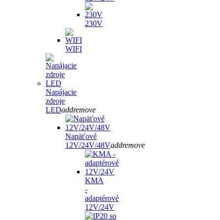
230V
WIFI
Napájacie
zdroje
LED
add
remove
Napäťové
12V/24V/48V
add
remove
KMA
-
adaptérové
12V/24V