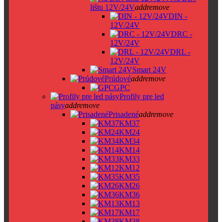
lištu 12V/24V
add
remove
DIN -
12V/24V
DRC -
12V/24V
DRL -
12V/24V
Smart 24V
Prúdové
add
remove
GPC
Profily pre led
pásy
add
remove
Prisadené
add
remove
KM37
KM24
KM34
KM14
KM33
KM12
KM35
KM26
KM36
KM13
KM17
KM38