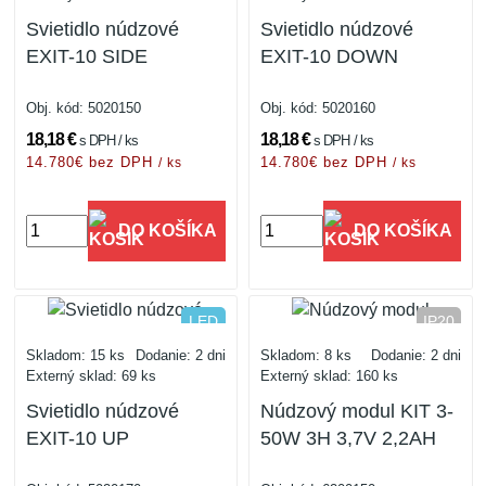
Svietidlo núdzové
Svietidlo núdzové
EXIT-10 SIDE
EXIT-10 DOWN
Obj. kód:
5020150
Obj. kód:
5020160
18,18 €
18,18 €
s DPH / ks
s DPH / ks
14.780€ bez DPH
14.780€ bez DPH
/ ks
/ ks
DO KOŠÍKA
DO KOŠÍKA
studená biela
LED
IP20
IP20
Skladom: 15 ks
Dodanie: 2 dni
Skladom: 8 ks
Dodanie: 2 dni
Externý sklad: 69 ks
Externý sklad: 160 ks
Svietidlo núdzové
Núdzový modul KIT 3-
EXIT-10 UP
50W 3H 3,7V 2,2AH