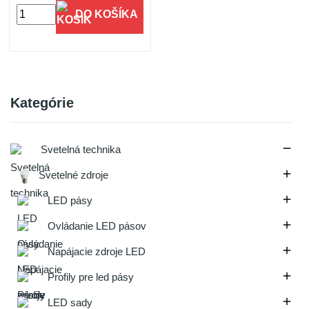
DO KOŠÍKA
Kategórie

Svetelná technika

Svetelné zdroje

LED pásy

Ovládanie LED pásov

Napájacie zdroje LED

Profily pre led pásy

LED sady