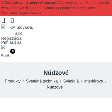
Vážení zákazníci, pripravili sme pre Vás nový eshop. Momentálne je
web v beta verzii a jeho funkčnosť vylepšujeme a testujeme.
Ďakujeme za pochopenie.
Registrácia
Prihlásiť sa
0
Košík
Núdzové
Produkty
Svetelná technika
Svietidlá
Interiérové
Núdzové