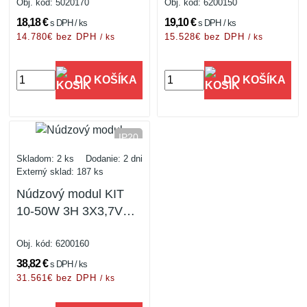
Obj. kód:
5020170
Obj. kód:
6200150
18,18 €
19,10 €
s DPH / ks
s DPH / ks
14.780€ bez DPH
15.528€ bez DPH
/ ks
/ ks
DO KOŠÍKA
DO KOŠÍKA
IP20
Skladom: 2 ks
Dodanie: 2 dni
Externý sklad: 187 ks
Núdzový modul KIT
10-50W 3H 3X3,7V
2,2AH
Obj. kód:
6200160
38,82 €
s DPH / ks
31.561€ bez DPH
/ ks