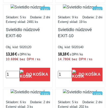
studená biela
studená biela
LED
LED
IP20
IP20
Skladom: 5 ks
Dodanie: 2 dni
Skladom: 9 ks
Dodanie: 2 dni
Externý sklad: 2491 ks
Externý sklad: 19 ks
Svietidlo núdzové
Svietidlo núdzové
EXIT-60
EXIT-10
Obj. kód:
5020120
Obj. kód:
5020140
13,16 €
18,18 €
s DPH / ks
s DPH / ks
10.699€ bez DPH
14.780€ bez DPH
/ ks
/ ks
DO KOŠÍKA
DO KOŠÍKA
studená biela
studená biela
LED
LED
IP20
IP20
Skladom: 6 ks
Dodanie: 2 dni
Skladom: 5 ks
Dodanie: 2 dni
Externý sklad: 3 ks
Externý sklad: 202 ks