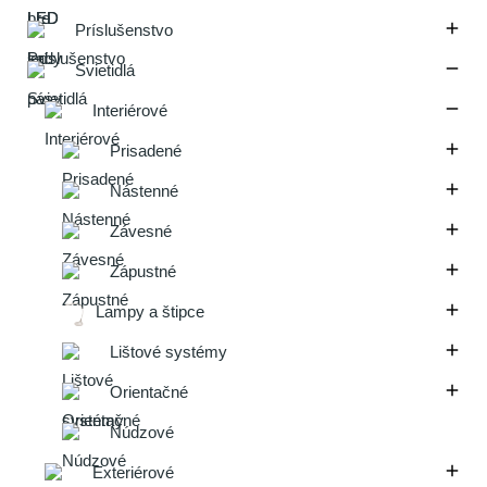

Príslušenstvo

Svietidlá

Interiérové

Prisadené

Nástenné

Závesné

Zápustné

Lampy a štipce

Lištové systémy

Orientačné
Núdzové

Exteriérové