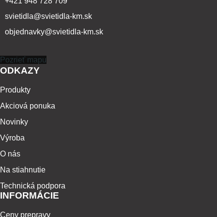
+421 948 728 709
svietidla@svietidla-km.sk
objednavky@svietidla-km.sk
Pozrieť mapu
ODKAZY
Produkty
Akciová ponuka
Novinky
Výroba
O nás
Na stiahnutie
Technická podpora
INFORMÁCIE
Ceny prepravy