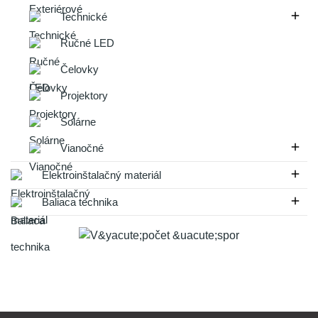

Technické
Ručné LED
Čelovky
Projektory
Solárne

Vianočné

Elektroinštalačný materiál

Baliaca technika