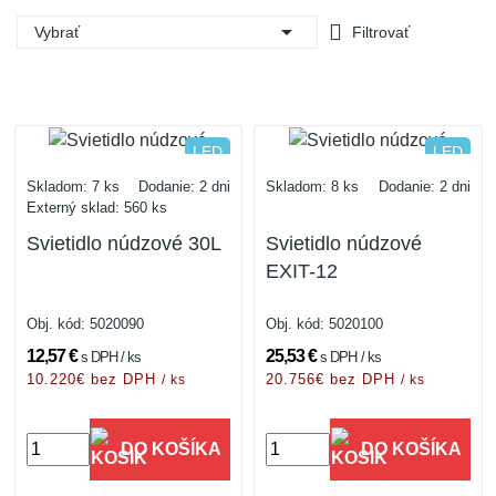

Vybrať
Filtrovať
studená biela
studená biela
LED
LED
IP20
IP65
Skladom: 7 ks
Dodanie: 2 dni
Skladom: 8 ks
Dodanie: 2 dni
Externý sklad: 560 ks
Svietidlo núdzové 30L
Svietidlo núdzové
EXIT-12
Obj. kód:
5020090
Obj. kód:
5020100
12,57 €
25,53 €
s DPH / ks
s DPH / ks
10.220€ bez DPH
20.756€ bez DPH
/ ks
/ ks
DO KOŠÍKA
DO KOŠÍKA