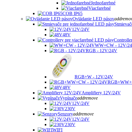
Jednofarebné
Viacfarebné
COB IP65
Ovládanie LED pásov
add
remo
Stmievač
12V/24V
48V
Controlle
WW+CW - 12V/2
RGB - 12V/24V
RGB+W - 12V/24V
RGB+WW+C
48V
Amplifiery 12V/24V
Vypínače
add
remove
12V/24V
230V
Senzory
add
remove
12V/24V
230V
WIFI