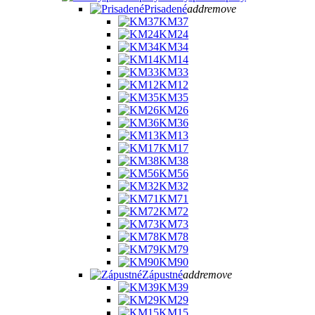
Prisadené
add
remove
KM37
KM24
KM34
KM14
KM33
KM12
KM35
KM26
KM36
KM13
KM17
KM38
KM56
KM32
KM71
KM72
KM73
KM78
KM79
KM90
Zápustné
add
remove
KM39
KM29
KM15