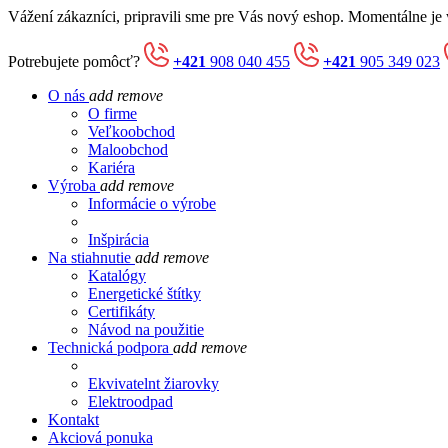
Vážení zákazníci, pripravili sme pre Vás nový eshop. Momentálne je
Potrebujete pomôcť?
+421
908 040 455
+421
905 349 023
O nás
add
remove
O firme
Veľkoobchod
Maloobchod
Kariéra
Výroba
add
remove
Informácie o výrobe
Inšpirácia
Na stiahnutie
add
remove
Katalógy
Energetické štítky
Certifikáty
Návod na použitie
Technická podpora
add
remove
Ekvivatelnt žiarovky
Elektroodpad
Kontakt
Akciová ponuka