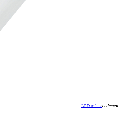
LED trubice
add
remo