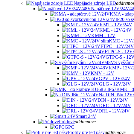
Napájacie zdroje LED
add
remo
Napäťové 12V/24V/4
KMA - adap
IP20 so 
KMT - 12V/24V
KML - 12V/24V
KMM - 12V
KMC - 12V/
FTPC - 12V/24V
FTPC-S - 12V
GTPC-S - 12
S vyšším 
KMP - 12V/
KMV - 12V
GPV - 12V/24V
GLG - 12V/24V
KMK - do
Na DIN lištu 12V
DIN - 12V/24V
DRC - 12V/24V
DRL - 12V/24V
Smart 24V
Prúdové
add
remove
GPC
Profily pre led pásy
add
remove