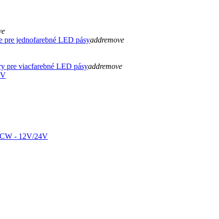
ve
e pre jednofarebné LED pásy
add
remove
ry pre viacfarebné LED pásy
add
remove
4V
W - 12V/24V