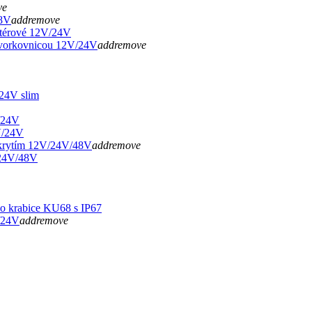
ve
8V
add
remove
térové 12V/24V
svorkovnicou 12V/24V
add
remove
24V slim
/24V
V/24V
krytím 12V/24V/48V
add
remove
24V/48V
 krabice KU68 s IP67
/24V
add
remove