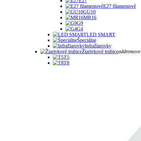
E27
E27 filamentové
GU10
MR16
G9
G4
LED SMART
Špeciálne
Infražiarovky
Žiarivkové trubice
add
remove
T5
T8