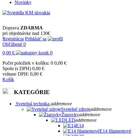
Novinky
Doprava
ZDARMA
pri objednávke nad 130€
Registrácia
Prihlásiť sa
Obľúbené
0
0,00 €
0
Počet položiek v košíku: 0
0,00 €
Spolu (s DPH)
0,00 €
vrátane DPH:
0,00 €
Košík
KATEGÓRIE
Svetelná technika
add
remove
Svetelné zdroje
add
remove
Žiarovky
add
remove
LED
add
remove
E14
E14 filamentové