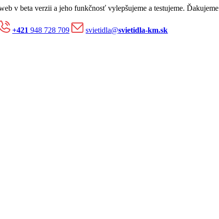
 web v beta verzii a jeho funkčnosť vylepšujeme a testujeme. Ďakujeme
+421
948 728 709
svietidla@
svietidla-km.sk