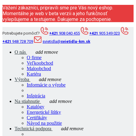
Vážení zákazníci, pripravili sme pre Vás nový eshop.
Momentálne je web v beta verzii a jeho funkčnosť
vylepšujeme a testujeme. Ďakujeme za pochopenie.
Potrebujete pomôcť?
+421
908 040 455
+421
905 349 023
+421
948 728 709
svietidla@
svietidla-km.sk
O nás
add
remove
O firme
Veľkoobchod
Maloobchod
Kariéra
Výroba
add
remove
Informácie o výrobe
Inšpirácia
Na stiahnutie
add
remove
Katalógy
Energetické štítky
Certifikáty
Návod na použitie
Technická podpora
add
remove