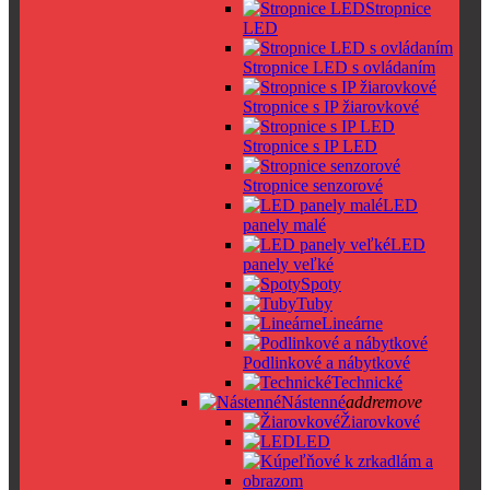
Stropnice
LED
Stropnice LED s ovládaním
Stropnice s IP žiarovkové
Stropnice s IP LED
Stropnice senzorové
LED
panely malé
LED
panely veľké
Spoty
Tuby
Lineárne
Podlinkové a nábytkové
Technické
Nástenné
add
remove
Žiarovkové
LED