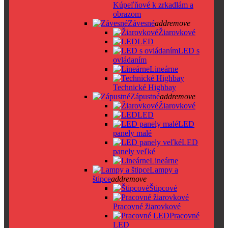
Kúpeľňové k zrkadlám a
obrazom
Závesné
add
remove
Žiarovkové
LED
LED s
ovládaním
Lineárne
Technické Highbay
Zápustné
add
remove
Žiarovkové
LED
LED
panely malé
LED
panely veľké
Lineárne
Lampy a
štipce
add
remove
Štipcové
Pracovné žiarovkové
Pracovné
LED