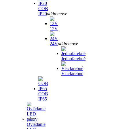
COB
IP20
add
remove
12V
24V
add
remove
Jednofarebné
Viacfarebné
COB
IP65
Ovládanie