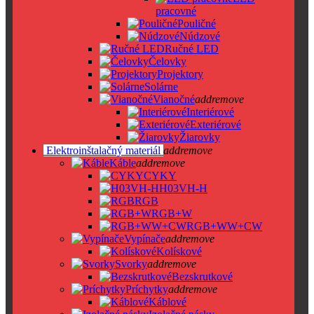
pracovné
Pouličné
Núdzové
Ručné LED
Čelovky
Projektory
Solárne
Vianočné
add
remove
Interiérové
Exteriérové
Žiarovky
Elektroinštalačný materiál
add
remove
Káble
add
remove
CYKY
H03VH-H
RGB
RGB+W
RGB+WW+CW
Vypínače
add
remove
Kolískové
Svorky
add
remove
Bezskrutkové
Príchytky
add
remove
Káblové