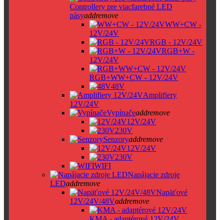
Controllery pre viacfarebné LED
pásy
add
remove
WW+CW -
12V/24V
RGB - 12V/24V
RGB+W -
12V/24V
RGB+WW+CW - 12V/24V
48V
Amplifiery
12V/24V
Vypínače
add
remove
12V/24V
230V
Senzory
add
remove
12V/24V
230V
WIFI
Napájacie zdroje
LED
add
remove
Napäťové
12V/24V/48V
add
remove
KMA - adaptérové 12V/24V