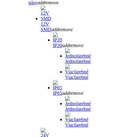
pásy
add
remove
12V
SMD
add
remove
IP20
add
remove
Jednofarebné
Viacfarebné
IP65
add
remove
Jednofarebné
Viacfarebné