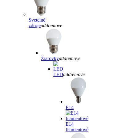
Svetelné
zdroje
add
remove
Žiarovky
add
remove
LED
add
remove
E14
E14
filamentové