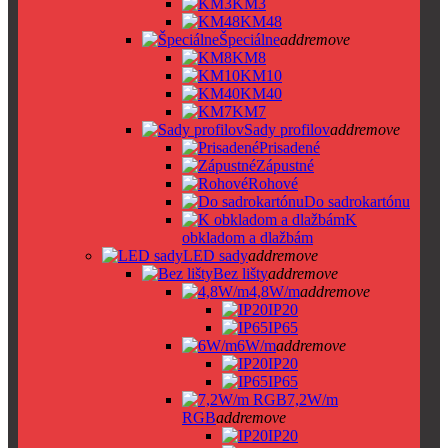
KM3
KM48
Špeciálne
add
remove
KM8
KM10
KM40
KM7
Sady profilov
add
remove
Prisadené
Zápustné
Rohové
Do sadrokartónu
K
obkladom a dlažbám
LED sady
add
remove
Bez lišty
add
remove
4,8W/m
add
remove
IP20
IP65
6W/m
add
remove
IP20
IP65
7,2W/m
RGB
add
remove
IP20