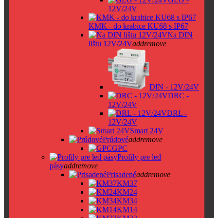
12V/24V
KMK - do krabice KU68 s IP67
Na DIN
lištu 12V/24V
add
remove
DIN - 12V/24V
DRC -
12V/24V
DRL -
12V/24V
Smart 24V
Prúdové
add
remove
GPC
Profily pre led
pásy
add
remove
Prisadené
add
remove
KM37
KM24
KM34
KM14