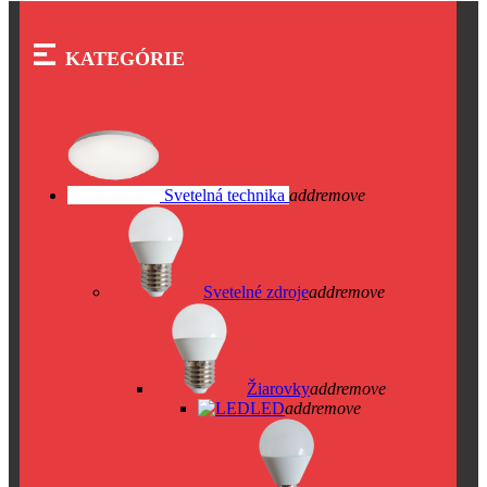
KATEGÓRIE
Svetelná technika
add
remove
Svetelné zdroje
add
remove
Žiarovky
add
remove
LED
add
remove