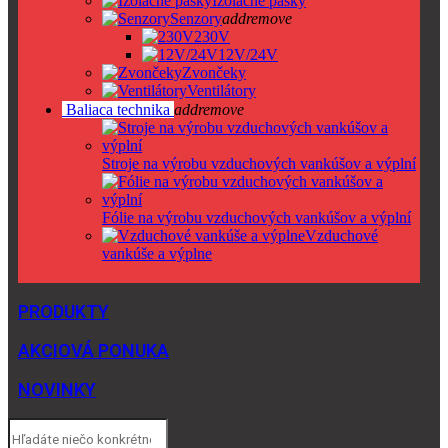
Izolačné pásky
Senzory
add
remove
230V
12V/24V
Zvončeky
Ventilátory
Baliaca technika
add
remove
Stroje na výrobu vzduchových vankúšov a výplní
Fólie na výrobu vzduchových vankúšov a výplní
Vzduchové
vankúše a výplne
PRODUKTY
AKCIOVÁ PONUKA
NOVINKY