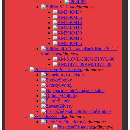
IP65
S lištou
add
remove
KM34
KM36
KM13
KM18
KM39
KM15
KM55
S lištou 3CCT
krátiteľné
add
remove
KM-518VL-36
KM518VL-39
Príslušenstvo
add
remove
Konektory
Spojky
Svorky
Napájacie káble
Objímky
Štartér
Závesy
Inštalačné krabice
Svietidlá
add
remove
Interiérové
add
remove
Prisadené
add
remove