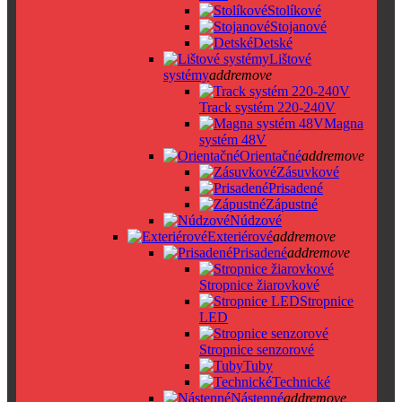
Stolíkové
Stojanové
Detské
Lištové
systémy
add
remove
Track systém 220-240V
Magna
systém 48V
Orientačné
add
remove
Zásuvkové
Prisadené
Zápustné
Núdzové
Exteriérové
add
remove
Prisadené
add
remove
Stropnice žiarovkové
Stropnice
LED
Stropnice senzorové
Tuby
Technické
Nástenné
add
remove