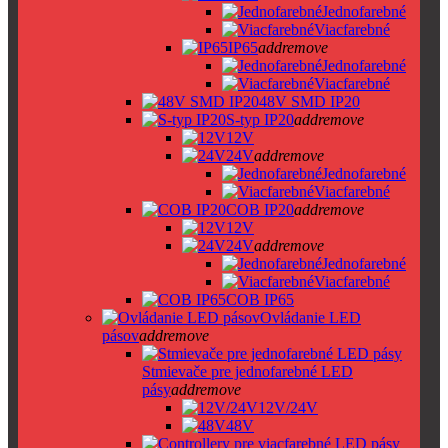
Jednofarebné
Viacfarebné
IP65
add
remove
Jednofarebné
Viacfarebné
48V SMD IP20
S-typ IP20
add
remove
12V
24V
add
remove
Jednofarebné
Viacfarebné
COB IP20
add
remove
12V
24V
add
remove
Jednofarebné
Viacfarebné
COB IP65
Ovládanie LED
pásov
add
remove
Stmievače pre jednofarebné LED
pásy
add
remove
12V/24V
48V