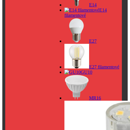
E14
E14
filamentové
E27
E27 filamentové
GU10
MR16