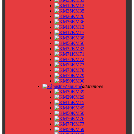
KM33
KM12
KM35
KM26
KM36
KM13
KM17
KM38
KM56
KM32
KM71
KM72
KM73
KM78
KM79
KM90
Zápustné
add
remove
KM39
KM29
KM15
KM49
KM50
KM76
KM77
KM59