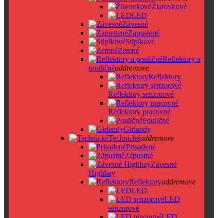
Žiarovkové
LED
Závesné
Zapustené
Stlpíkové
Zemné
Reflektory a
pouličné
add
remove
Reflektory
Reflektory senzorové
Reflektory pracovné
Pouličné
Girlandy
Technické
add
remove
Prisadené
Zápustné
Závesné
Highbay
Reflektory
add
remove
LED
LED
senzorové
LED