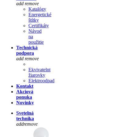
add
remove
Katalógy
Energetické
štítky
Certifikáty
Návod
na
použitie
Technická
podpora
add
remove
Ekvivatelnt
žiarovky
Elektroodpad
Kontakt
Akciová
ponuka
Novinky
Svetelná
technika
add
remove