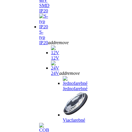
48V
SMD
IP20
S-
typ
IP20
add
remove
12V
24V
add
remove
Jednofarebné
Viacfarebné