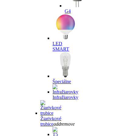
G4
LED
SMART
Špeciálne
Infražiarovky
Žiarivkové
trubice
add
remove