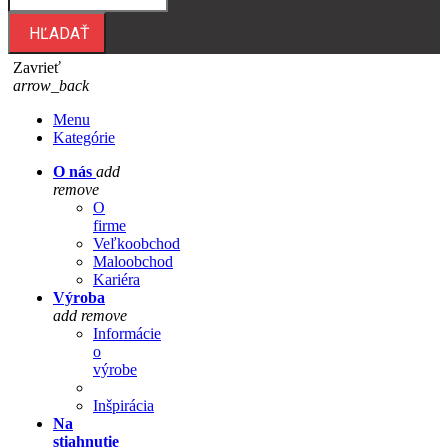
HĽADAŤ
Zavrieť
arrow_back
Menu
Kategórie
O nás
add
remove
O
firme
Veľkoobchod
Maloobchod
Kariéra
Výroba
add
remove
Informácie
o
výrobe
Inšpirácia
Na
stiahnutie