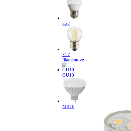
E27
E27
filamentové
GU10
MR16