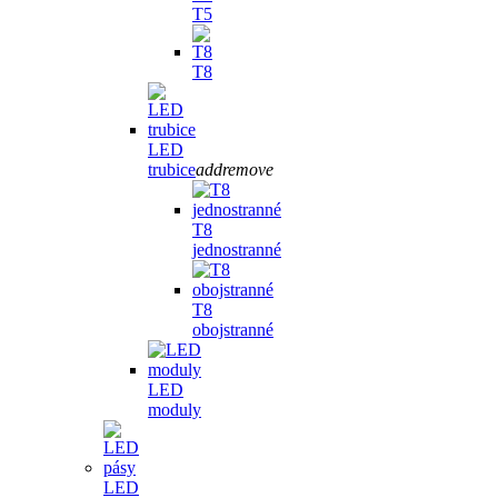
T5
T8
LED
trubice
add
remove
T8
jednostranné
T8
obojstranné
LED
moduly
LED