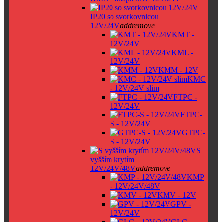
IP20 so svorkovnicou
12V/24V
add
remove
KMT -
12V/24V
KML -
12V/24V
KMM - 12V
KMC
- 12V/24V slim
FTPC -
12V/24V
FTPC-
S - 12V/24V
GTPC-
S - 12V/24V
S
vyšším krytím
12V/24V/48V
add
remove
KMP
- 12V/24V/48V
KMV - 12V
GPV -
12V/24V
GLG -