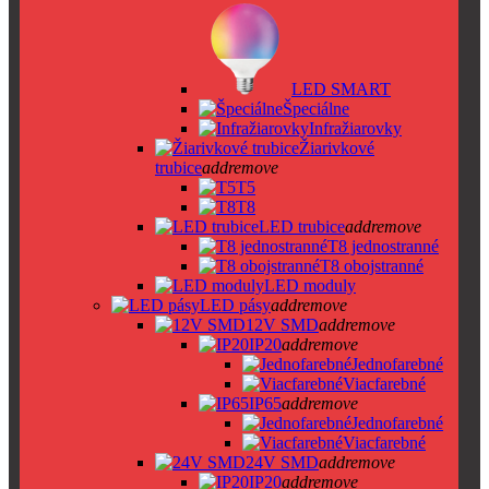
LED SMART
Špeciálne
Infražiarovky
Žiarivkové
trubice
add
remove
T5
T8
LED trubice
add
remove
T8 jednostranné
T8 obojstranné
LED moduly
LED pásy
add
remove
12V SMD
add
remove
IP20
add
remove
Jednofarebné
Viacfarebné
IP65
add
remove
Jednofarebné
Viacfarebné
24V SMD
add
remove
IP20
add
remove