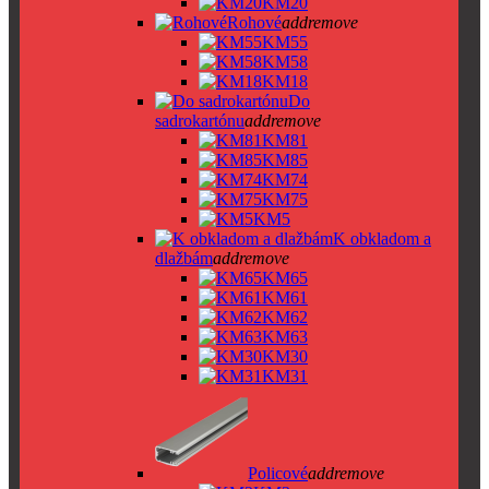
KM20
Rohové
add
remove
KM55
KM58
KM18
Do
sadrokartónu
add
remove
KM81
KM85
KM74
KM75
KM5
K obkladom a
dlažbám
add
remove
KM65
KM61
KM62
KM63
KM30
KM31
Policové
add
remove