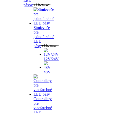
LED
pásov
add
remove
Stmievače
pre
jednofarebné
LED
pásy
add
remove
12V/24V
48V
Controllery
pre
viacfarebné
LED