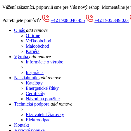
Vážení zákazníci, pripravili sme pre Vás nový eshop. Momentálne je
Potrebujete pomôcť?
+421
908 040 455
+421
905 349 023
O nás
add
remove
O firme
Veľkoobchod
Maloobchod
Kariéra
Výroba
add
remove
Informácie o výrobe
Inšpirácia
Na stiahnutie
add
remove
Katalógy
Energetické štítky
Certifikáty
Návod na použitie
Technická podpora
add
remove
Ekvivatelnt žiarovky
Elektroodpad
Kontakt
Akciová ponuka