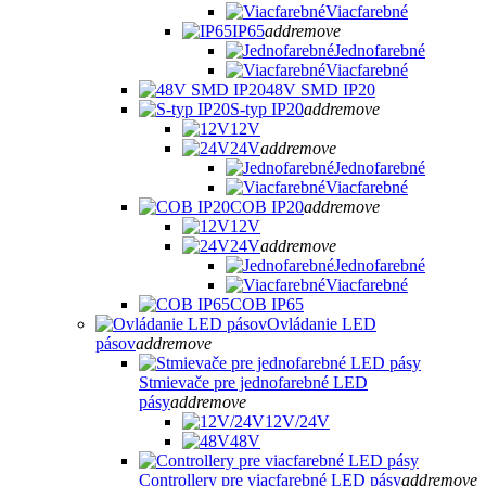
Viacfarebné
IP65
add
remove
Jednofarebné
Viacfarebné
48V SMD IP20
S-typ IP20
add
remove
12V
24V
add
remove
Jednofarebné
Viacfarebné
COB IP20
add
remove
12V
24V
add
remove
Jednofarebné
Viacfarebné
COB IP65
Ovládanie LED
pásov
add
remove
Stmievače pre jednofarebné LED
pásy
add
remove
12V/24V
48V
Controllery pre viacfarebné LED pásy
add
remove