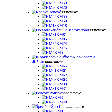
KM59
KM20
Rohové
add
remove
KM55
KM58
KM18
Do sadrokartónu
add
remove
KM81
KM85
KM74
KM75
KM5
K obkladom a
dlažbám
add
remove
KM65
KM61
KM62
KM63
KM30
KM31
Policové
add
remove
KM3
KM48
Špeciálne
add
remove
KM8