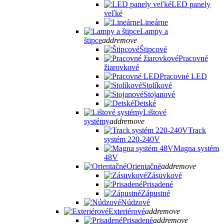
LED panely
veľké
Lineárne
Lampy a
štipce
add
remove
Štipcové
Pracovné
žiarovkové
Pracovné LED
Stolíkové
Stojanové
Detské
Lištové
systémy
add
remove
Track
systém 220-240V
Magna systém
48V
Orientačné
add
remove
Zásuvkové
Prisadené
Zápustné
Núdzové
Exteriérové
add
remove
Prisadené
add
remove