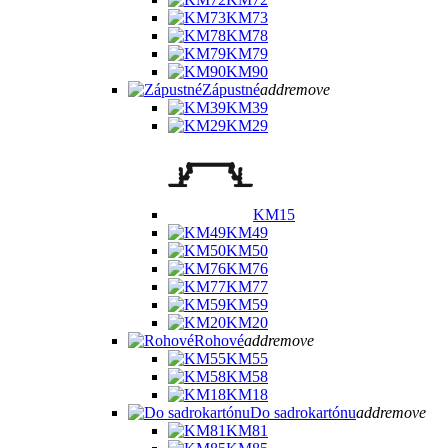
KM73
KM78
KM79
KM90
Zápustné
add
remove
KM39
KM29
KM15
KM49
KM50
KM76
KM77
KM59
KM20
Rohové
add
remove
KM55
KM58
KM18
Do sadrokartónu
add
remove
KM81