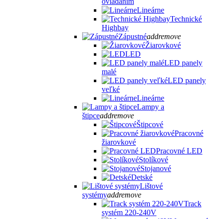
ovládaním
Lineárne
Technické
Highbay
Zápustné
add
remove
Žiarovkové
LED
LED panely
malé
LED panely
veľké
Lineárne
Lampy a
štipce
add
remove
Štipcové
Pracovné
žiarovkové
Pracovné LED
Stolíkové
Stojanové
Detské
Lištové
systémy
add
remove
Track
systém 220-240V