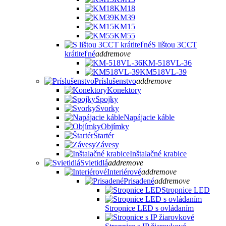
KM18
KM39
KM15
KM55
S lištou 3CCT
krátiteľné
add
remove
KM-518VL-36
KM518VL-39
Príslušenstvo
add
remove
Konektory
Spojky
Svorky
Napájacie káble
Objímky
Štartér
Závesy
Inštalačné krabice
Svietidlá
add
remove
Interiérové
add
remove
Prisadené
add
remove
Stropnice LED
Stropnice LED s ovládaním