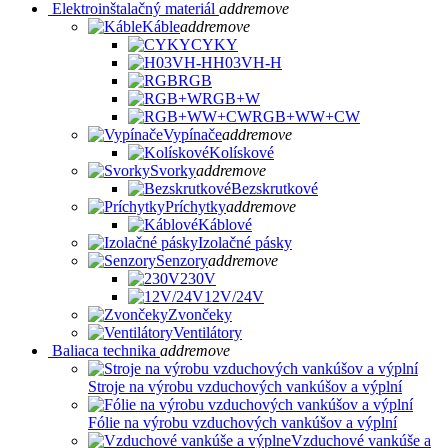
Elektroinštalačný materiál
add
remove
Káble
add
remove
CYKY
H03VH-H
RGB
RGB+W
RGB+WW+CW
Vypínače
add
remove
Kolískové
Svorky
add
remove
Bezskrutkové
Príchytky
add
remove
Káblové
Izolačné pásky
Senzory
add
remove
230V
12V/24V
Zvončeky
Ventilátory
Baliaca technika
add
remove
Stroje na výrobu vzduchových vankúšov a výplní
Fólie na výrobu vzduchových vankúšov a výplní
Vzduchové vankúše a