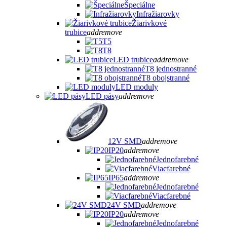
Špeciálne
Infražiarovky
Žiarivkové
trubice
add
remove
T5
T8
LED trubice
add
remove
T8 jednostranné
T8 obojstranné
LED moduly
LED pásy
add
remove
12V SMD
add
remove
IP20
add
remove
Jednofarebné
Viacfarebné
IP65
add
remove
Jednofarebné
Viacfarebné
24V SMD
add
remove
IP20
add
remove
Jednofarebné