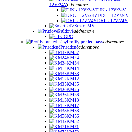
12V/24V
add
remove
DIN - 12V/24V
DRC - 12V/24V
DRL - 12V/24V
Smart 24V
Prúdové
add
remove
GPC
Profily pre led pásy
add
remove
Prisadené
add
remove
KM37
KM24
KM34
KM14
KM33
KM12
KM35
KM26
KM36
KM13
KM17
KM38
KM56
KM32
KM71
KM72