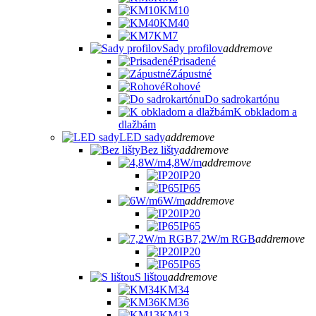
KM10
KM40
KM7
Sady profilov
add
remove
Prisadené
Zápustné
Rohové
Do sadrokartónu
K obkladom a
dlažbám
LED sady
add
remove
Bez lišty
add
remove
4,8W/m
add
remove
IP20
IP65
6W/m
add
remove
IP20
IP65
7,2W/m RGB
add
remove
IP20
IP65
S lištou
add
remove
KM34
KM36
KM13