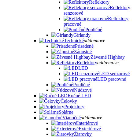
Reflektory
Reflektory
senzorové
Reflektory
pracovné
Pouličné
Girlandy
Technické
add
remove
Prisadené
Zápustné
Závesné Highbay
Reflektory
add
remove
LED
LED senzorové
LED pracovné
Pouličné
Núdzové
Ručné LED
Čelovky
Projektory
Solárne
Vianočné
add
remove
Interiérové
Exteriérové
Žiarovky