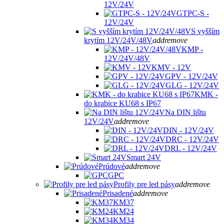
12V/24V
GTPC-S -
12V/24V
S vyšším
krytím 12V/24V/48V
add
remove
KMP -
12V/24V/48V
KMV - 12V
GPV - 12V/24V
GLG - 12V/24V
KMK -
do krabice KU68 s IP67
Na DIN lištu
12V/24V
add
remove
DIN - 12V/24V
DRC - 12V/24V
DRL - 12V/24V
Smart 24V
Prúdové
add
remove
GPC
Profily pre led pásy
add
remove
Prisadené
add
remove
KM37
KM24
KM34