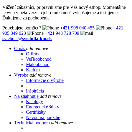
Vážení zákazníci, pripravili sme pre Vás nový eshop. Momentálne
je web v beta verzii a jeho funkčnosť vylepšujeme a testujeme.
Ďakujeme za pochopenie.
Potrebujete pomôcť?
+421
908 040 455
+421
905 349 023
+421
948 728 709
svietidla@
svietidla-km.sk
O nás
add
remove
O firme
Veľkoobchod
Maloobchod
Kariéra
Výroba
add
remove
Informácie o výrobe
Inšpirácia
Na stiahnutie
add
remove
Katalógy
Energetické štítky
Certifikáty
Návod na použitie
Technická podpora
add
remove