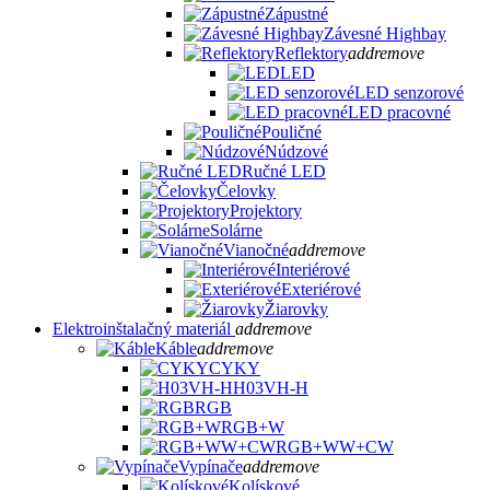
Zápustné
Závesné Highbay
Reflektory
add
remove
LED
LED senzorové
LED pracovné
Pouličné
Núdzové
Ručné LED
Čelovky
Projektory
Solárne
Vianočné
add
remove
Interiérové
Exteriérové
Žiarovky
Elektroinštalačný materiál
add
remove
Káble
add
remove
CYKY
H03VH-H
RGB
RGB+W
RGB+WW+CW
Vypínače
add
remove
Kolískové