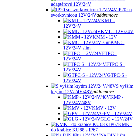
adaptérové 12V/24V
IP20 so
svorkovnicou 12V/24V
add
remove
KMT -
12V/24V
KML - 12V/24V
KMM - 12V
KMC -
12V/24V slim
FTPC -
12V/24V
FTPC-S -
12V/24V
GTPC-S -
12V/24V
S vyšším
krytím 12V/24V/48V
add
remove
KMP -
12V/24V/48V
KMV - 12V
GPV - 12V/24V
GLG - 12V/24V
KMK -
do krabice KU68 s IP67
Na DIN lištu