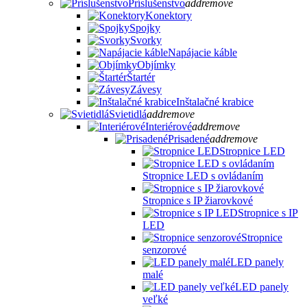
Príslušenstvo
add
remove
Konektory
Spojky
Svorky
Napájacie káble
Objímky
Štartér
Závesy
Inštalačné krabice
Svietidlá
add
remove
Interiérové
add
remove
Prisadené
add
remove
Stropnice LED
Stropnice LED s ovládaním
Stropnice s IP žiarovkové
Stropnice s IP
LED
Stropnice
senzorové
LED panely
malé
LED panely
veľké