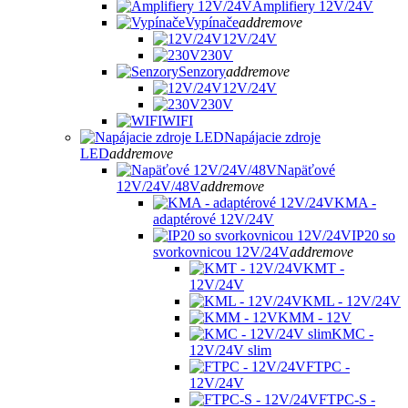
Amplifiery 12V/24V
Vypínače
add
remove
12V/24V
230V
Senzory
add
remove
12V/24V
230V
WIFI
Napájacie zdroje
LED
add
remove
Napäťové
12V/24V/48V
add
remove
KMA -
adaptérové 12V/24V
IP20 so
svorkovnicou 12V/24V
add
remove
KMT -
12V/24V
KML - 12V/24V
KMM - 12V
KMC -
12V/24V slim
FTPC -
12V/24V
FTPC-S -