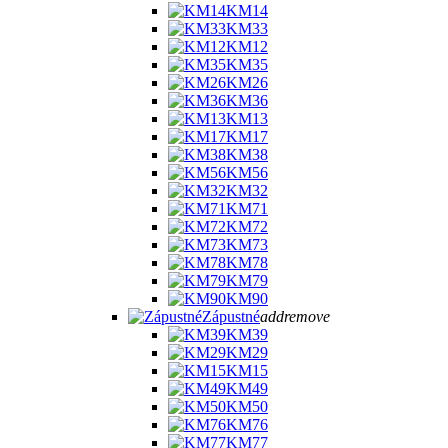
KM14
KM33
KM12
KM35
KM26
KM36
KM13
KM17
KM38
KM56
KM32
KM71
KM72
KM73
KM78
KM79
KM90
Zápustné
add
remove
KM39
KM29
KM15
KM49
KM50
KM76
KM77