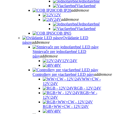
Jednofarebné
Viacfarebné
COB IP20
add
remove
12V
24V
add
remove
Jednofarebné
Viacfarebné
COB IP65
Ovládanie LED
pásov
add
remove
Stmievače pre jednofarebné LED
pásy
add
remove
12V/24V
48V
Controllery pre viacfarebné LED pásy
add
remove
WW+CW -
12V/24V
RGB - 12V/24V
RGB+W -
12V/24V
RGB+WW+CW - 12V/24V
48V