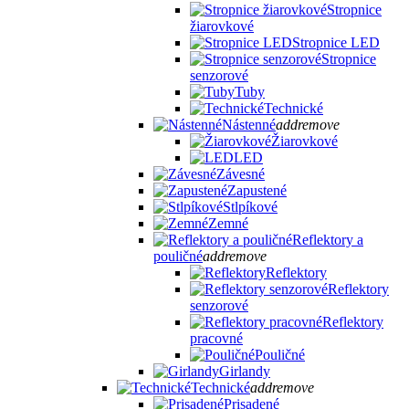
Stropnice
žiarovkové
Stropnice LED
Stropnice
senzorové
Tuby
Technické
Nástenné
add
remove
Žiarovkové
LED
Závesné
Zapustené
Stlpíkové
Zemné
Reflektory a
pouličné
add
remove
Reflektory
Reflektory
senzorové
Reflektory
pracovné
Pouličné
Girlandy
Technické
add
remove
Prisadené