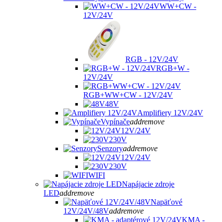
WW+CW -
12V/24V
RGB - 12V/24V
RGB+W -
12V/24V
RGB+WW+CW - 12V/24V
48V
Amplifiery 12V/24V
Vypínače
add
remove
12V/24V
230V
Senzory
add
remove
12V/24V
230V
WIFI
Napájacie zdroje
LED
add
remove
Napäťové
12V/24V/48V
add
remove
KMA -