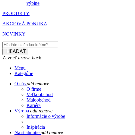
výplne
PRODUKTY
AKCIOVÁ PONUKA
NOVINKY
HĽADAŤ
Zavrieť
arrow_back
Menu
Kategórie
O nás
add
remove
O firme
Veľkoobchod
Maloobchod
Kariéra
Výroba
add
remove
Informácie o výrobe
Inšpirácia
Na stiahnutie
add
remove