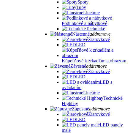
Spoty
Tuby
Lineárne
Podlinkové a nábytkové
Technické
Nástenné
add
remove
Žiarovkové
LED
Kúpeľňové k zrkadlám a obrazom
Závesné
add
remove
Žiarovkové
LED
LED s
ovládaním
Lineárne
Technické
Highbay
Zápustné
add
remove
Žiarovkové
LED
LED panely
malé