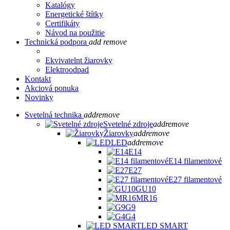
Katalógy
Energetické štítky
Certifikáty
Návod na použitie
Technická podpora
add
remove
Ekvivatelnt žiarovky
Elektroodpad
Kontakt
Akciová ponuka
Novinky
Svetelná technika
add
remove
Svetelné zdroje
add
remove
Žiarovky
add
remove
LED
add
remove
E14
E14 filamentové
E27
E27 filamentové
GU10
MR16
G9
G4
LED SMART