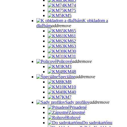
KM85
KM74
KM75
KM5
K obkladom a
dlažbám
add
remove
KM65
KM61
KM62
KM63
KM30
KM31
Policové
add
remove
KM3
KM48
Špeciálne
add
remove
KM8
KM10
KM40
KM7
Sady profilov
add
remove
Prisadené
Zápustné
Rohové
Do sadrokartónu