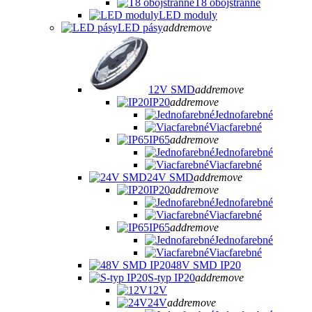
T8 obojstranné
LED moduly
LED pásy
add
remove
12V SMD
add
remove
IP20
add
remove
Jednofarebné
Viacfarebné
IP65
add
remove
Jednofarebné
Viacfarebné
24V SMD
add
remove
IP20
add
remove
Jednofarebné
Viacfarebné
IP65
add
remove
Jednofarebné
Viacfarebné
48V SMD IP20
S-typ IP20
add
remove
12V
24V
add
remove