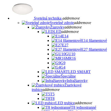
Svetelná technika
add
remove
Svetelné zdroje
add
remove
Žiarovky
add
remove
LED
add
remove
E14
E14 filamentové
E27
E27 filamentové
GU10
MR16
G9
G4
LED SMART
Špeciálne
Infražiarovky
Žiarivkové
trubice
add
remove
T5
T8
LED trubice
add
remove
T8 jednostranné