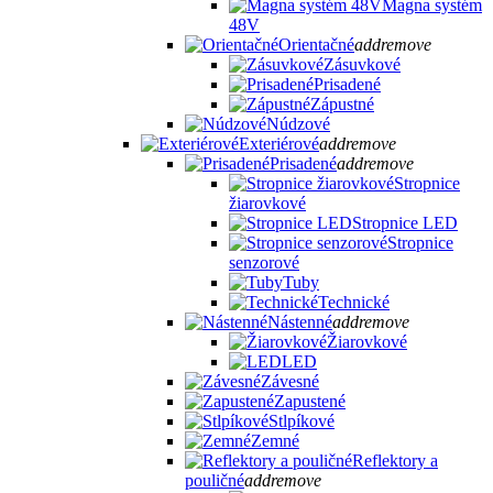
Magna systém
48V
Orientačné
add
remove
Zásuvkové
Prisadené
Zápustné
Núdzové
Exteriérové
add
remove
Prisadené
add
remove
Stropnice
žiarovkové
Stropnice LED
Stropnice
senzorové
Tuby
Technické
Nástenné
add
remove
Žiarovkové
LED
Závesné
Zapustené
Stlpíkové
Zemné
Reflektory a
pouličné
add
remove