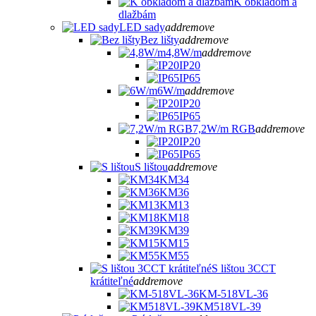
K obkladom a
dlažbám
LED sady
add
remove
Bez lišty
add
remove
4,8W/m
add
remove
IP20
IP65
6W/m
add
remove
IP20
IP65
7,2W/m RGB
add
remove
IP20
IP65
S lištou
add
remove
KM34
KM36
KM13
KM18
KM39
KM15
KM55
S lištou 3CCT
krátiteľné
add
remove
KM-518VL-36
KM518VL-39