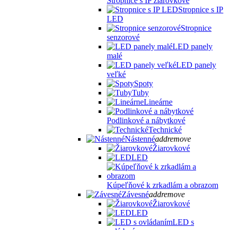
Stropnice s IP žiarovkové
Stropnice s IP
LED
Stropnice
senzorové
LED panely
malé
LED panely
veľké
Spoty
Tuby
Lineárne
Podlinkové a nábytkové
Technické
Nástenné
add
remove
Žiarovkové
LED
Kúpeľňové k zrkadlám a obrazom
Závesné
add
remove
Žiarovkové
LED
LED s