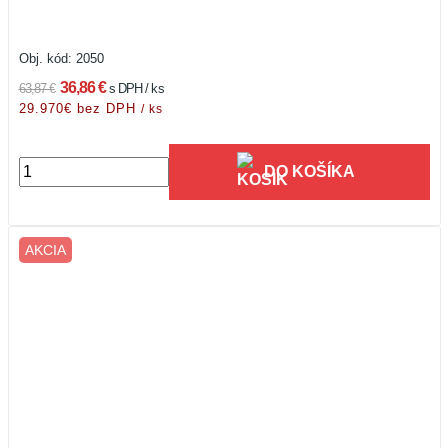
Obj. kód:
2050
36,86 €
63,87 €
s DPH / ks
29.970€ bez DPH
/ ks
DO KOŠÍKA
AKCIA