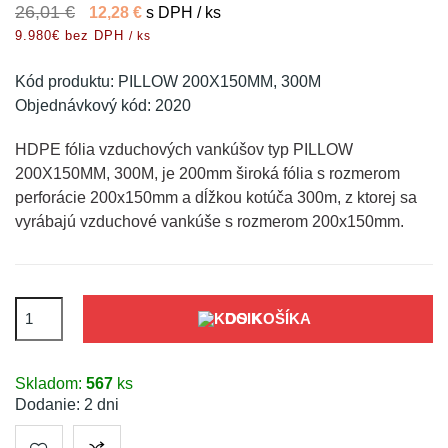
26,01 €
12,28 €
s DPH / ks
9.980€ bez DPH
/ ks
Kód produktu:
PILLOW 200X150MM, 300M
Objednávkový kód:
2020
HDPE fólia vzduchových vankúšov typ PILLOW
200X150MM, 300M, je 200mm široká fólia s rozmerom
perforácie 200x150mm a dĺžkou kotúča 300m, z ktorej sa
vyrábajú vzduchové vankúše s rozmerom 200x150mm.
DO KOŠÍKA
Skladom:
567
ks
Dodanie: 2 dni