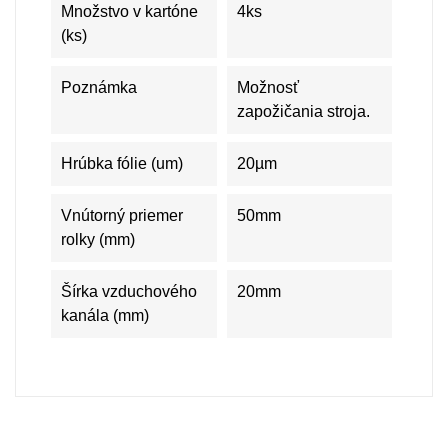
Množstvo v kartóne
4ks
(ks)
Poznámka
Možnosť
zapožičania stroja.
Hrúbka fólie (um)
20µm
Vnútorný priemer
50mm
rolky (mm)
Šírka vzduchového
20mm
kanála (mm)