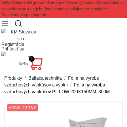
Vážení zákazníci, pripravili sme pre Vás nový eshop. Momentálne je
web v beta verzii a jeho funkčnosť vylepšujeme a testujeme.
Ďakujeme za pochopenie.
Registrácia
Prihlásiť sa
0
Košík
Produkty
Baliaca technika
Fólie na výrobu
vzduchových vankúšov a výplní
Fólia na výrobu
vzduchových vankúšov PILLOW 200X150MM, 300M
AKCIA -13,73 €