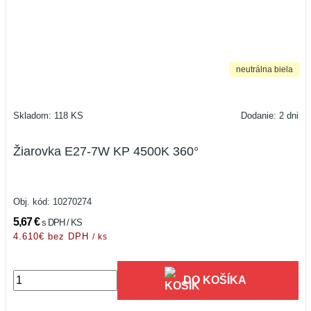
neutrálna biela
Skladom: 118 KS
Dodanie: 2 dni
Žiarovka E27-7W KP 4500K 360°
Obj. kód:
10270274
5,67 €
s DPH / KS
4.610€ bez DPH
/ ks
DO KOŠÍKA