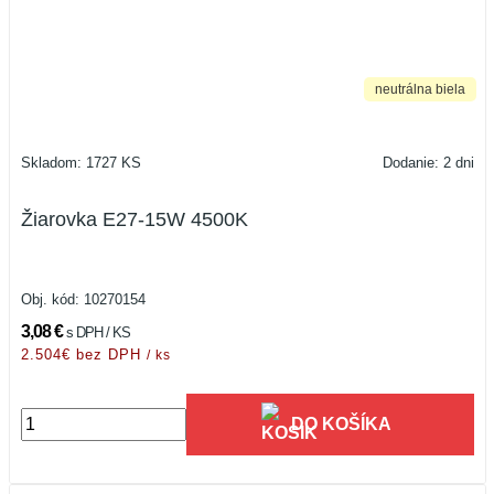
neutrálna biela
Skladom: 1727 KS
Dodanie: 2 dni
Žiarovka E27-15W 4500K
Obj. kód:
10270154
3,08 €
s DPH / KS
2.504€ bez DPH
/ ks
DO KOŠÍKA