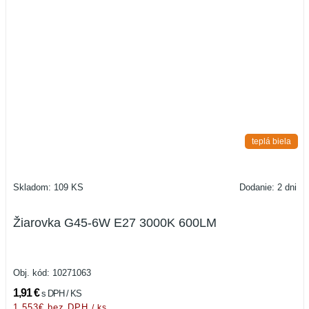
teplá biela
Skladom: 109 KS
Dodanie: 2 dni
Žiarovka G45-6W E27 3000K 600LM
Obj. kód:
10271063
1,91 €
s DPH / KS
1.553€ bez DPH
/ ks