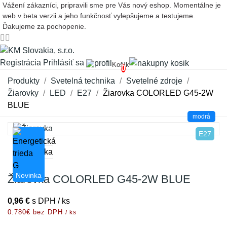
Vážení zákazníci, pripravili sme pre Vás nový eshop. Momentálne je
web v beta verzii a jeho funkčnosť vylepšujeme a testujeme.
Ďakujeme za pochopenie.
Registrácia
Prihlásiť sa
Košík
0
Produkty
Svetelná technika
Svetelné zdroje
Žiarovky
LED
E27
Žiarovka COLORLED G45-2W
BLUE
modrá
E27
Novinka
Žiarovka COLORLED G45-2W BLUE
0,96 €
s DPH / ks
0.780€ bez DPH
/ ks