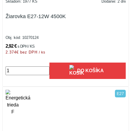
Skladom: 1977 KS
Dodanie: 2 dni
Žiarovka E27-12W 4500K
Obj. kód:
10270124
2,92 €
s DPH / KS
2.374€ bez DPH
/ ks
DO KOŠÍKA
E27