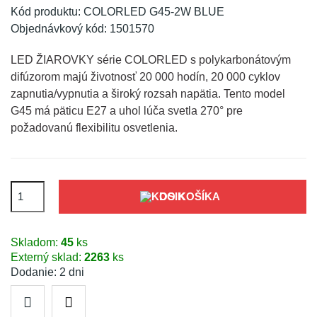
Kód produktu:
COLORLED G45-2W BLUE
Objednávkový kód:
1501570
LED ŽIAROVKY série COLORLED s polykarbonátovým
difúzorom majú životnosť 20 000 hodín, 20 000 cyklov
zapnutia/vypnutia a široký rozsah napätia. Tento model
G45 má päticu E27 a uhol lúča svetla 270° pre
požadovanú flexibilitu osvetlenia.
DO KOŠÍKA
Skladom:
45
ks
Externý sklad:
2263
ks
Dodanie: 2 dni