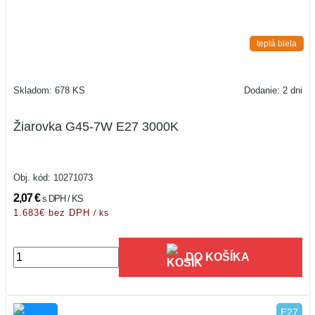
teplá biela
Skladom: 678 KS
Dodanie: 2 dni
Žiarovka G45-7W E27 3000K
Obj. kód:
10271073
2,07 €
s DPH / KS
1.683€ bez DPH
/ ks
DO KOŠÍKA
E27