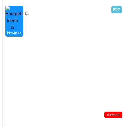
E27
Novinka
červená