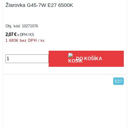
Žiarovka G45-7W E27 6500K
Obj. kód:
10271076
2,07 €
s DPH / KS
1.683€ bez DPH
/ ks
DO KOŠÍKA
E27