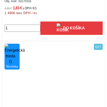
Obj. kód:
10270116
1,83 €
2,41 €
s DPH / KS
1.490€ bez DPH
/ ks
DO KOŠÍKA
E27
Novinka