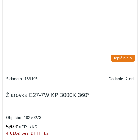
teplá biela
Skladom: 186 KS
Dodanie: 2 dni
Žiarovka E27-7W KP 3000K 360°
Obj. kód:
10270273
5,67 €
s DPH / KS
4.610€ bez DPH
/ ks