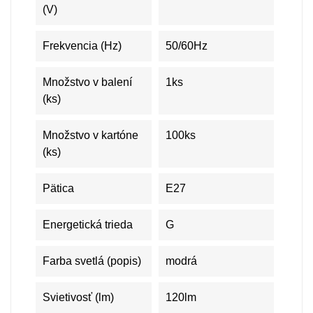
(V)
Frekvencia (Hz)
50/60Hz
Množstvo v balení
1ks
(ks)
Množstvo v kartóne
100ks
(ks)
Pätica
E27
Energetická trieda
G
Farba svetlá (popis)
modrá
Svietivosť (lm)
120lm