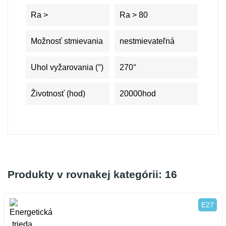
Ra >
Ra > 80
Možnosť stmievania
nestmievateľná
Uhol vyžarovania (°)
270°
Životnosť (hod)
20000hod
Produkty v rovnakej kategórii: 16
E27