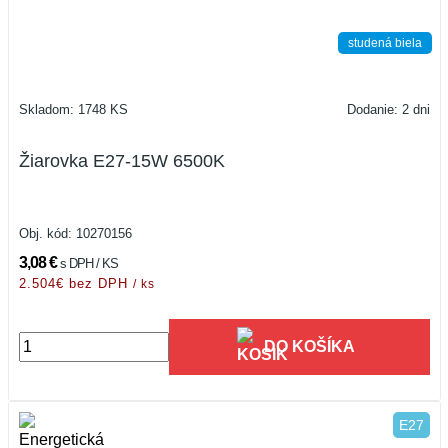
studená biela
Skladom: 1748 KS
Dodanie: 2 dni
Žiarovka E27-15W 6500K
Obj. kód:
10270156
3,08 €
s DPH / KS
2.504€ bez DPH
/ ks
DO KOŠÍKA
E27