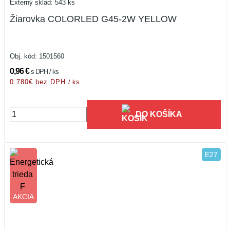
Externý sklad: 543 ks
Žiarovka COLORLED G45-2W YELLOW
Obj. kód:
1501560
0,96 €
s DPH / ks
0.780€ bez DPH
/ ks
DO KOŠÍKA
E27
AKCIA