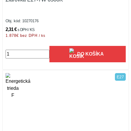
Obj. kód:
10270176
2,31 €
s DPH / KS
1.878€ bez DPH
/ ks
DO KOŠÍKA
E27