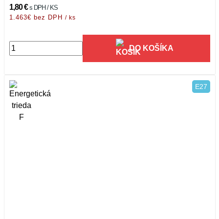
1,80 €
s DPH / KS
1.463€ bez DPH
/ ks
DO KOŠÍKA
E27