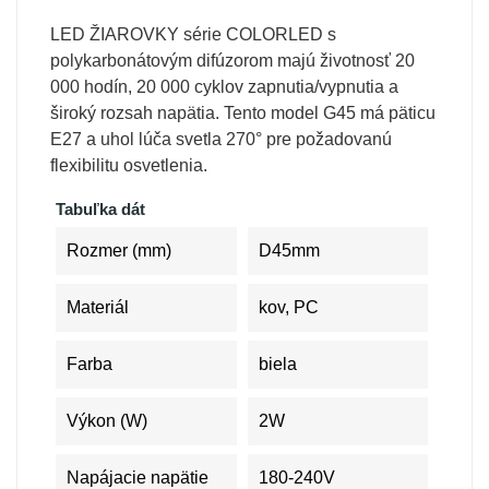
LED ŽIAROVKY série COLORLED s
polykarbonátovým difúzorom majú životnosť 20
000 hodín, 20 000 cyklov zapnutia/vypnutia a
široký rozsah napätia. Tento model G45 má päticu
E27 a uhol lúča svetla 270° pre požadovanú
flexibilitu osvetlenia.
Tabuľka dát
Rozmer (mm)
D45mm
Materiál
kov, PC
Farba
biela
Výkon (W)
2W
Napájacie napätie
180-240V