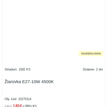
neutrálna biela
Skladom: 1582 KS
Dodanie: 2 dni
Žiarovka E27-10W 4500K
Obj. kód:
10270114
1,83 €
2,41 €
s DPH / KS