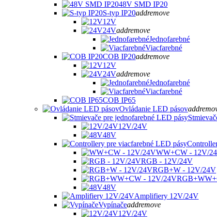
48V SMD IP20
S-typ IP20
add
remove
12V
24V
add
remove
Jednofarebné
Viacfarebné
COB IP20
add
remove
12V
24V
add
remove
Jednofarebné
Viacfarebné
COB IP65
Ovládanie LED pásov
add
remo
Stmievač
12V/24V
48V
Controlle
WW+CW - 12V/2
RGB - 12V/24V
RGB+W - 12V/24V
RGB+WW+C
48V
Amplifiery 12V/24V
Vypínače
add
remove
12V/24V