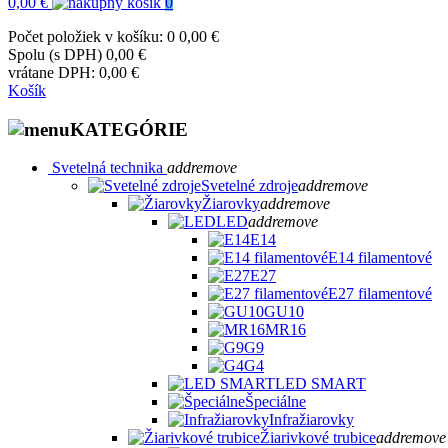
0,00 €
0
Počet položiek v košíku: 0
0,00 €
Spolu (s DPH)
0,00 €
vrátane DPH:
0,00 €
Košík
KATEGÓRIE
Svetelná technika
add
remove
Svetelné zdroje
add
remove
Žiarovky
add
remove
LED
add
remove
E14
E14 filamentové
E27
E27 filamentové
GU10
MR16
G9
G4
LED SMART
Špeciálne
Infražiarovky
Žiarivkové trubice
add
remove