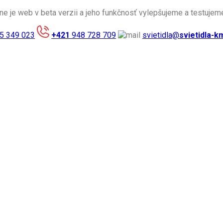
ne je web v beta verzii a jeho funkčnosť vylepšujeme a testuje
5 349 023
+421
948 728 709
svietidla@
svietidla-k