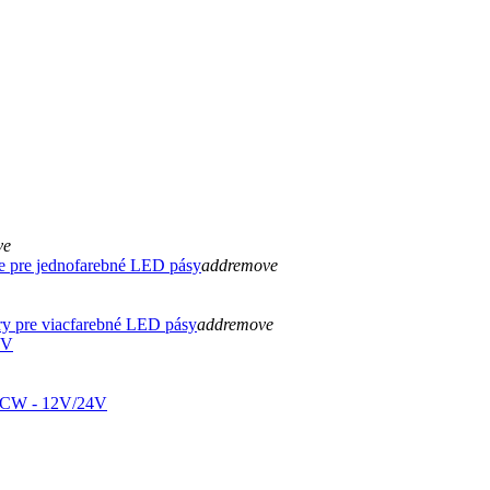
ve
e pre jednofarebné LED pásy
add
remove
ry pre viacfarebné LED pásy
add
remove
4V
W - 12V/24V