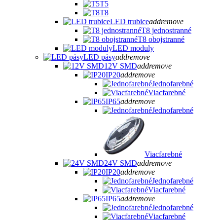
T5
T8
LED trubice
add
remove
T8 jednostranné
T8 obojstranné
LED moduly
LED pásy
add
remove
12V SMD
add
remove
IP20
add
remove
Jednofarebné
Viacfarebné
IP65
add
remove
Jednofarebné
Viacfarebné
24V SMD
add
remove
IP20
add
remove
Jednofarebné
Viacfarebné
IP65
add
remove
Jednofarebné
Viacfarebné