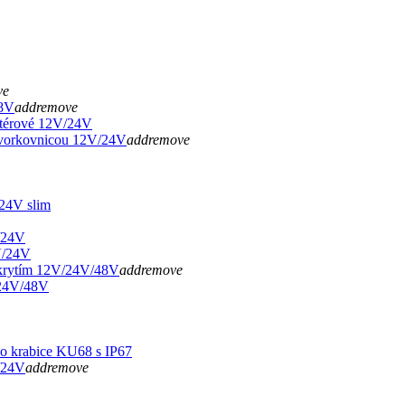
ve
8V
add
remove
térové 12V/24V
svorkovnicou 12V/24V
add
remove
24V slim
/24V
V/24V
krytím 12V/24V/48V
add
remove
24V/48V
 krabice KU68 s IP67
/24V
add
remove