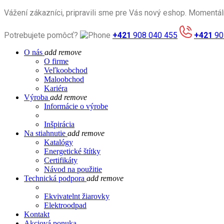
Vážení zákazníci, pripravili sme pre Vás nový eshop. Momentál
Potrebujete pomôcť?
+421
908 040 455
+421
90
O nás
add
remove
O firme
Veľkoobchod
Maloobchod
Kariéra
Výroba
add
remove
Informácie o výrobe
Inšpirácia
Na stiahnutie
add
remove
Katalógy
Energetické štítky
Certifikáty
Návod na použitie
Technická podpora
add
remove
Ekvivatelnt žiarovky
Elektroodpad
Kontakt
Akciová ponuka