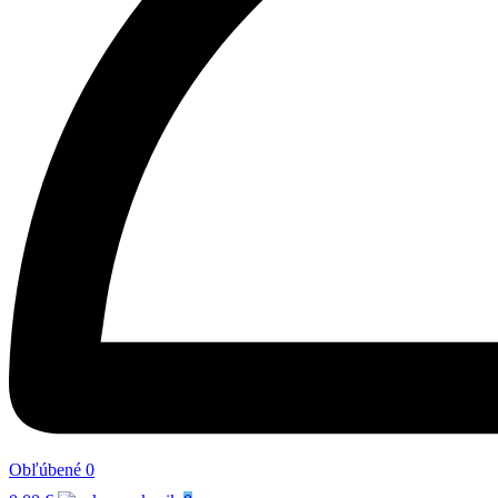
Obľúbené
0