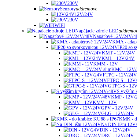
230V
Senzory
add
remove
12V/24V
230V
WIFI
Napájacie zdroje LED
add
remo
Napäťové 12V/24V/4
KMA - adap
IP20 so 
KMT - 12V/24V
KML - 12V/24V
KMM - 12V
KMC - 12V/
FTPC - 12V/24V
FTPC-S - 12V
GTPC-S - 12
S vyšším 
KMP - 12V/
KMV - 12V
GPV - 12V/24V
GLG - 12V/24V
KMK - do
Na DIN lištu 12V
DIN - 12V/24V
DRC - 12V/24V